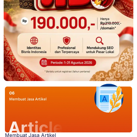
5 Hal yang Harus Diperhatikan Saat Membeli Domain
9 Keunggulan Domain ID yang Perlu Kamu Tahu
Cara Terbaru Menaikkan Domain Authority
Memilih Nama Domain yang Sesuai dengan Brand dan
Keyword
Cara Memilih Nama Domain Website yang Baik dan
Benar
Tips Memilih Nama Domain Website yang Mudah
Diingat
Membuat Jasa Artikel