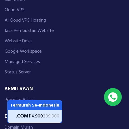
Cloud VPS
AI Cloud VPS Hosting
Jasa Pembuatan Website
Website Desa
Google Workspace
Managed Services
Status Server
KEMITRAAN
Program Afiliasi
Termurah Se-Indonesia
.COM
114.900
209.900
DOMAIN
Domain Murah