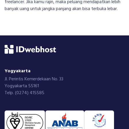
freelancer. Jika kamu rajin, maka peluang mendapatkan lebih
banyak uang untuk jangka panjang akan bisa terbuka lebar.
Modal Trigger
Yogyakarta
Jl. Perintis Kemerdekaan No. 33
Yogyakarta 55161
Telp. (0274) 415585