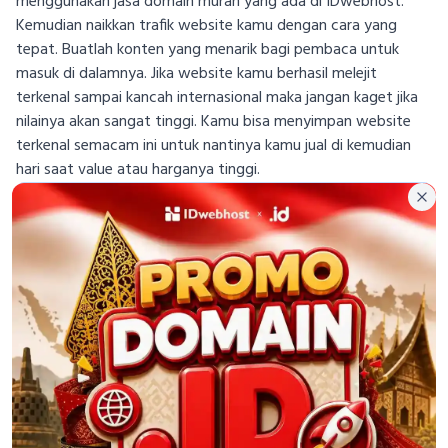
menggunakan jasa domain murah yang ada di IDwebhost.
Kemudian naikkan trafik website kamu dengan cara yang
tepat. Buatlah konten yang menarik bagi pembaca untuk
masuk di dalamnya. Jika website kamu berhasil melejit
terkenal sampai kancah internasional maka jangan kaget jika
nilainya akan sangat tinggi. Kamu bisa menyimpan website
terkenal semacam ini untuk nantinya kamu jual di kemudian
hari saat value atau harganya tinggi.
Clo
Jika kamu masih perlu memahami lebih detail seputar
domain. Seperti pengertian domain, jenis-jenis domain,
cara memilih domain yang cocok, dan lain sebagainya,
silakan klik artikel-artikel di bawah ini
Perbedaan Domain, Hosting, dan Server
Siklus Masa Aktif Domain yang Harus Kamu Tahu
Alasan Kenapa Brand Membutuhkan Domain
Tips Membeli Domain Sesuai Kebutuhan
Cara Memilih Domain Murah Berkualitas