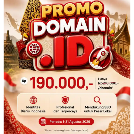
200ribu pelanggan
Support 24/7
Kami siap memberikan solusi cepat dan tepat sepenuh hati,
kapan saja
Uptime 99%
Dengan jaminan uptime up to 99.9%, website kamu akan
selalu online