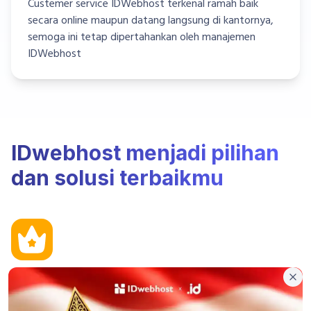
Custemer service IDWebhost terkenal ramah baik
secara online maupun datang langsung di kantornya,
semoga ini tetap dipertahankan oleh manajemen
IDWebhost
IDwebhost menjadi pilihan
dan solusi terbaikmu
Berpengalaman
Clo
Berpengalaman sejak 2004 dan telah dipercaya lebih dari