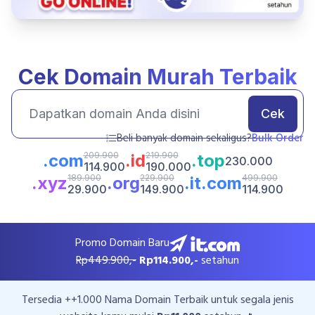
Cek Domain Murah Terbaik
Cek
Beli banyak domain sekaligus?
Bulk Order
209.900
219.900
.com
.id
.top
230.000
114.900
190.000
189.900
229.900
499.900
.xyz
.org
.it.com
29.900
149.900
114.900
Promo Domain Baru
Rp449.900,-
Rp114.900,-
setahun
Tersedia ++1.000 Nama Domain Terbaik untuk segala jenis