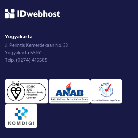
Promo
Modal Trigger
Rated
4.9
/5 based on
11764
customer reviews
Yogyakarta
Jl. Perintis Kemerdekaan No. 33
Yogyakarta 55161
Telp. (0274) 415585