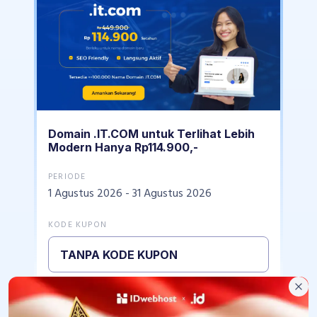
Domain .IT.COM untuk Terlihat Lebih
Modern Hanya Rp114.900,-
PERIODE
1 Agustus 2026 - 31 Agustus 2026
KODE KUPON
TANPA KODE KUPON
Clo
Selengkapnya