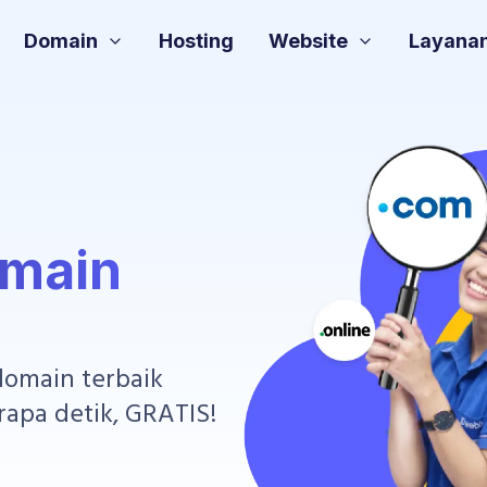
Domain
Hosting
Website
Layana
omain
omain terbaik
apa detik, GRATIS!