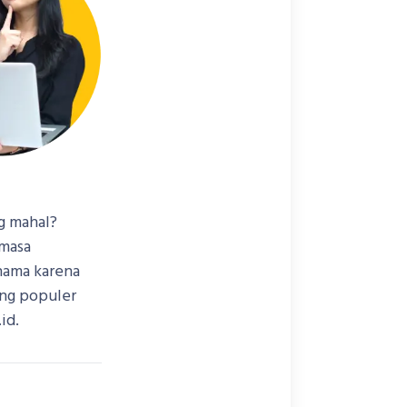
g mahal?
 masa
 nama karena
ang populer
id.