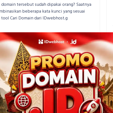
a domain tersebut sudah dipakai orang? Saatnya
mbinasikan beberapa kata kunci yang sesuai
tool Cari Domain dari IDwebhost.g
Cek Ketersediaan
Jika kamu sudah menentukan nama
domain terbaikmu yang singkat dan
mudah diingat, pastikan masih
tersedia dan belum dipakai oleh