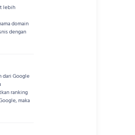
t lebih
 nama domain
snis dengan
 dari Google
u
tkan ranking
Google, maka