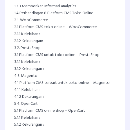
1.3.3
Memberikan informasi analytics
1.4
Perbandingan 8 Platform CMS Toko Online
2
1. WooCommerce
2.1
Platform CMS toko online – WooCommerce
2.1.1
Kelebihan :
2.1.2
Kekurangan:
3
2. PrestaShop
3.1
Platform CMS untuk toko online – PrestaShop
3.1.1
Kelebihan :
3.1.2
Kekurangan :
4
3. Magento
4.1
Platform CMS terbaik untuk toko online – Magento
4.1.1
Kelebihan :
4.1.2
Kekurangan :
5
4. OpenCart
5.1
Platform CMS online shop – OpenCart
5.1.1
Kelebihan :
5.1.2
Kekurangan :