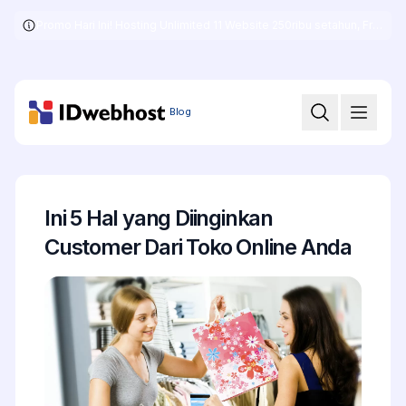
Promo Hari Ini! Hosting Unlimited 11 Website 250ribu setahun, Free .COM + SSL
Skip
to
the
content
Blog
Ini 5 Hal yang Diinginkan
Customer Dari Toko Online Anda