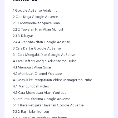
1
Google AdSense Adalah….
2
Cara Kerja Google Adsense
2.1
1. Menyediakan Space Iklan
2.2
2. Tawaran Iklan Akan Muncul
2.3
3. Dibayar
2.4
4. Penonaktifan Google Adsense
3
Cara Daftar Google AdSense
3.1
Cara Mengaktifkan Google AdSense
4
Cara Daftar Google AdSense YouTube
4.1
Membuat Akun Gmail
4.2
Membuat Channel Youtube
4.3
Masuk ke Pengaturan Video Manager Youtube
4.4
Mengunggah video
4.5
Cara Monetisasi Akun Youtube
5
Cara Jitu Diterima Google AdSense
5.1
1. Baca kebijakan layanan Google AdSense
5.2
2. Rajin bikin konten