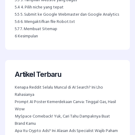
5.3
3. Tampilan website yang bagus
5.4
4. Pilih niche yang tepat
5.5
5. Submit ke Google Webmaster dan Google Analytics
5.6
6. Mengaktifkan file Robot.txt
5.7
7. Membuat Sitemap
6
Kesimpulan
Artikel Terbaru
Kenapa Reddit Selalu Muncul di AI Search? Ini Lho
Rahasianya
Prompt AI Poster Kemerdekaan Canva: Tinggal Gas, Hasil
Wow
MySpace Comeback! Yuk, Cari Tahu Dampaknya Buat
Brand Kamu
Apa Itu Crypto Ads? Ini Alasan Ads Specialist Wajib Paham