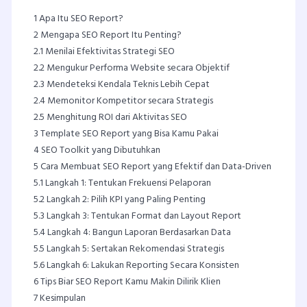
1
Apa Itu SEO Report?
2
Mengapa SEO Report Itu Penting?
2.1
Menilai Efektivitas Strategi SEO
2.2
Mengukur Performa Website secara Objektif
2.3
Mendeteksi Kendala Teknis Lebih Cepat
2.4
Memonitor Kompetitor secara Strategis
2.5
Menghitung ROI dari Aktivitas SEO
3
Template SEO Report yang Bisa Kamu Pakai
4
SEO Toolkit yang Dibutuhkan
5
Cara Membuat SEO Report yang Efektif dan Data-Driven
5.1
Langkah 1: Tentukan Frekuensi Pelaporan
5.2
Langkah 2: Pilih KPI yang Paling Penting
5.3
Langkah 3: Tentukan Format dan Layout Report
5.4
Langkah 4: Bangun Laporan Berdasarkan Data
5.5
Langkah 5: Sertakan Rekomendasi Strategis
5.6
Langkah 6: Lakukan Reporting Secara Konsisten
6
Tips Biar SEO Report Kamu Makin Dilirik Klien
7
Kesimpulan