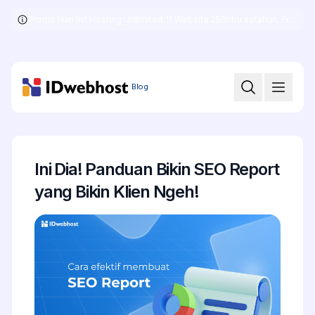
Promo Hari Ini! Hosting Unlimited 11 Website 250ribu setahun, Free .COM + SSL
Skip
to
the
content
Blog
Ini Dia! Panduan Bikin SEO Report
yang Bikin Klien Ngeh!