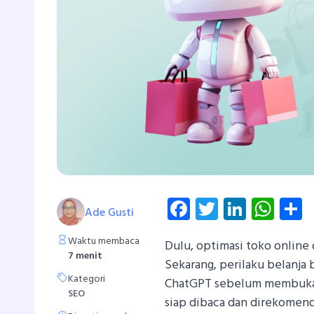
Facebook
Twitter
Linked
Wha
S
Ade Gusti
Waktu membaca
Dulu, optimasi toko online 
7 menit
Sekarang, perilaku belanja
Kategori
ChatGPT sebelum membuka
SEO
siap dibaca dan direkomenda