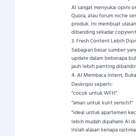
AI sangat menyukai opini o
Quora, atau forum niche se
produk. Ini membuat ulasan 
dibanding sekadar copywrit
3. Fresh Content Lebih Dipr
Sebagian besar sumber yang 
update dalam beberapa bula
jauh lebih penting dibandin
4. AI Membaca Intent, Buk
Deskripsi seperti:
“cocok untuk WFH”
“aman untuk kulit sensitif”
“ideal untuk apartemen kec
lebih mudah dipahami AI di
Inilah alasan kenapa optima