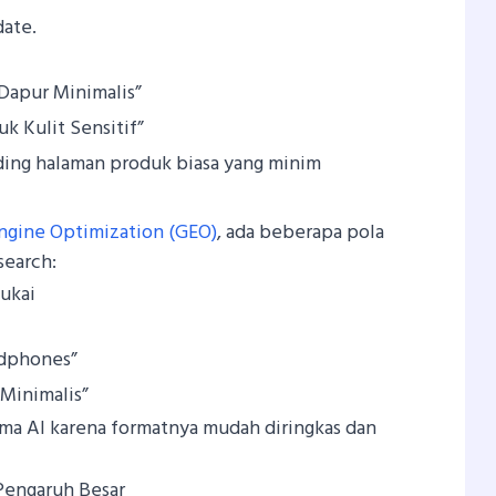
date.
 Dapur Minimalis”
k Kulit Sensitif”
ing halaman produk biasa yang minim
ngine Optimization (GEO)
, ada beberapa pola
search:
sukai
adphones”
 Minimalis”
ama AI karena formatnya mudah diringkas dan
Pengaruh Besar