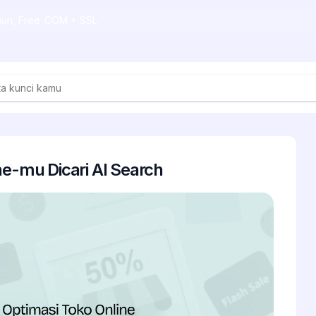
ahun, Free .COM + SSL
ne-mu Dicari AI Search