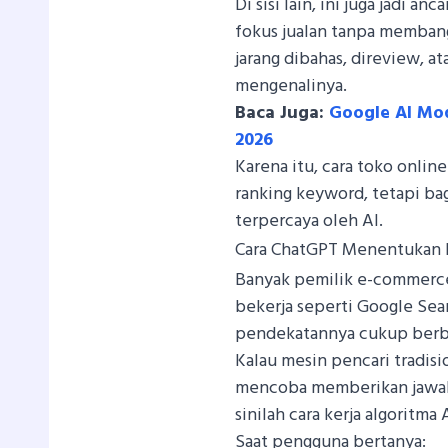
Di sisi lain, ini juga jadi
fokus jualan tanpa membang
jarang dibahas, direview, a
mengenalinya.
Baca Juga:
Google AI Mod
2026
Karena itu, cara toko online
ranking keyword, tetapi ba
terpercaya oleh AI.
Cara ChatGPT Menentukan 
Banyak pemilik e-commerc
bekerja seperti Google Sea
pendekatannya cukup berb
Kalau mesin pencari tradisi
mencoba memberikan jawab
sinilah cara kerja algoritma
Saat pengguna bertanya: