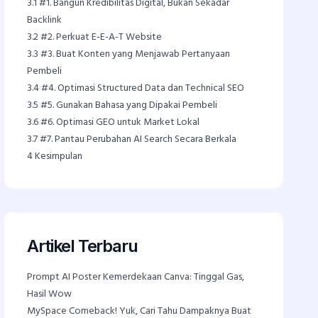
3.1
#1. Bangun Kredibilitas Digital, Bukan Sekadar
Backlink
3.2
#2. Perkuat E-E-A-T Website
3.3
#3. Buat Konten yang Menjawab Pertanyaan
Pembeli
3.4
#4. Optimasi Structured Data dan Technical SEO
3.5
#5. Gunakan Bahasa yang Dipakai Pembeli
3.6
#6. Optimasi GEO untuk Market Lokal
3.7
#7. Pantau Perubahan AI Search Secara Berkala
4
Kesimpulan
Artikel Terbaru
Prompt AI Poster Kemerdekaan Canva: Tinggal Gas,
Hasil Wow
MySpace Comeback! Yuk, Cari Tahu Dampaknya Buat