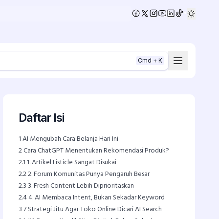
•
Cmd + K
Daftar Isi
1
AI Mengubah Cara Belanja Hari Ini
2
Cara ChatGPT Menentukan Rekomendasi Produk?
2.1
1. Artikel Listicle Sangat Disukai
2.2
2. Forum Komunitas Punya Pengaruh Besar
2.3
3. Fresh Content Lebih Diprioritaskan
2.4
4. AI Membaca Intent, Bukan Sekadar Keyword
3
7 Strategi Jitu Agar Toko Online Dicari AI Search