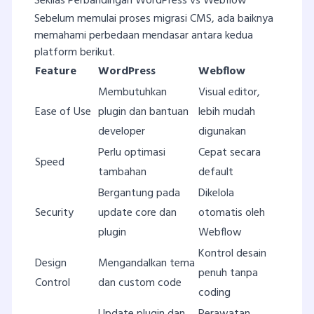
Sekilas Perbandingan WordPress vs Webflow
Sebelum memulai proses migrasi CMS, ada baiknya
memahami perbedaan mendasar antara kedua
platform berikut.
Feature
WordPress
Webflow
Membutuhkan
Visual editor,
Ease of Use
plugin dan bantuan
lebih mudah
developer
digunakan
Perlu optimasi
Cepat secara
Speed
tambahan
default
Bergantung pada
Dikelola
Security
update core dan
otomatis oleh
plugin
Webflow
Kontrol desain
Design
Mengandalkan tema
penuh tanpa
Control
dan custom code
coding