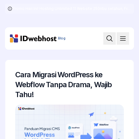
Promo Hari Ini! Hosting Unlimited 11 Website 250ribu setahun, Free .COM + SSL
Skip
to
the
content
Blog
Cara Migrasi WordPress ke
Webflow Tanpa Drama, Wajib
Tahu!