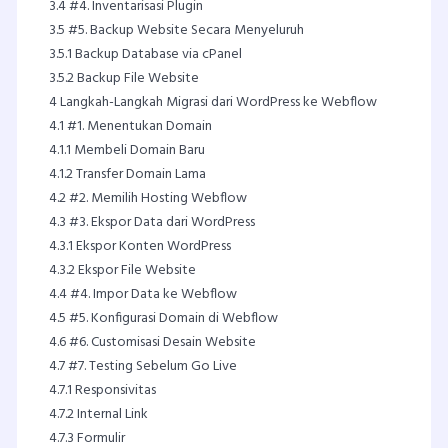
3.4
#4. Inventarisasi Plugin
3.5
#5. Backup Website Secara Menyeluruh
3.5.1
Backup Database via cPanel
3.5.2
Backup File Website
4
Langkah-Langkah Migrasi dari WordPress ke Webflow
4.1
#1. Menentukan Domain
4.1.1
Membeli Domain Baru
4.1.2
Transfer Domain Lama
4.2
#2. Memilih Hosting Webflow
4.3
#3. Ekspor Data dari WordPress
4.3.1
Ekspor Konten WordPress
4.3.2
Ekspor File Website
4.4
#4. Impor Data ke Webflow
4.5
#5. Konfigurasi Domain di Webflow
4.6
#6. Customisasi Desain Website
4.7
#7. Testing Sebelum Go Live
4.7.1
Responsivitas
4.7.2
Internal Link
4.7.3
Formulir