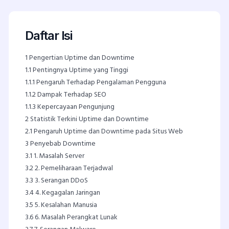
Daftar Isi
1
Pengertian Uptime dan Downtime
1.1
Pentingnya Uptime yang Tinggi
1.1.1
Pengaruh Terhadap Pengalaman Pengguna
1.1.2
Dampak Terhadap SEO
1.1.3
Kepercayaan Pengunjung
2
Statistik Terkini Uptime dan Downtime
2.1
Pengaruh Uptime dan Downtime pada Situs Web
3
Penyebab Downtime
3.1
1. Masalah Server
3.2
2. Pemeliharaan Terjadwal
3.3
3. Serangan DDoS
3.4
4. Kegagalan Jaringan
3.5
5. Kesalahan Manusia
3.6
6. Masalah Perangkat Lunak