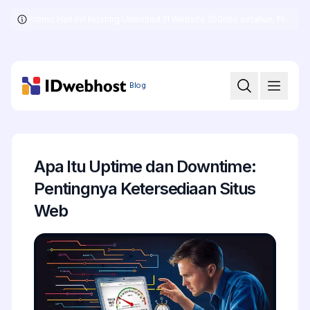
Promo Hari Ini! Hosting Unlimited 11 Website 250ribu setahun, Free .COM + SSL
Skip
to
the
content
Blog
Apa Itu Uptime dan Downtime:
Pentingnya Ketersediaan Situs
Web