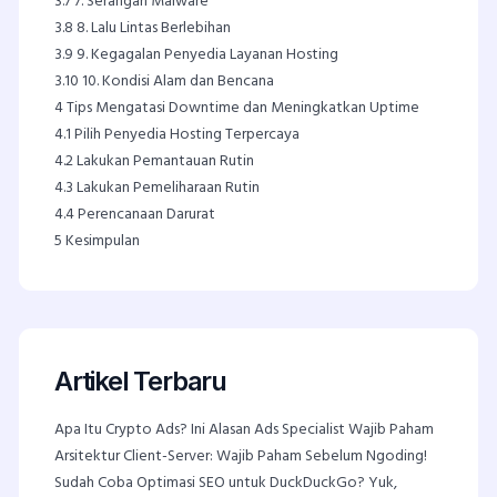
3.7
7. Serangan Malware
3.8
8. Lalu Lintas Berlebihan
3.9
9. Kegagalan Penyedia Layanan Hosting
3.10
10. Kondisi Alam dan Bencana
4
Tips Mengatasi Downtime dan Meningkatkan Uptime
4.1
Pilih Penyedia Hosting Terpercaya
4.2
Lakukan Pemantauan Rutin
4.3
Lakukan Pemeliharaan Rutin
4.4
Perencanaan Darurat
5
Kesimpulan
Artikel Terbaru
Apa Itu Crypto Ads? Ini Alasan Ads Specialist Wajib Paham
Arsitektur Client-Server: Wajib Paham Sebelum Ngoding!
Sudah Coba Optimasi SEO untuk DuckDuckGo? Yuk,