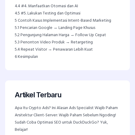
4.4
#4. Manfaatkan Otomasi dan AI
4.5
#5. Lakukan Testing dan Optimasi
5
Contoh Kasus Implementasi Intent-Based Marketing
5.1
Pencarian Google → Landing Page Khusus
5.2
Pengunjung Halaman Harga → Follow Up Cepat
5.3
Penonton Video Produk → Retargeting
5.4
Repeat Visitor → Penawaran Lebih Kuat
6
Kesimpulan
Artikel Terbaru
Apa Itu Crypto Ads? Ini Alasan Ads Specialist Wajib Paham
Arsitektur Client-Server: Wajib Paham Sebelum Ngoding!
Sudah Coba Optimasi SEO untuk DuckDuckGo? Yuk,
Belajar!