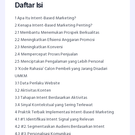
Daftar Isi
1
Apa Itu Intent-Based Marketing?
2
Kenapa Intent-Based Marketing Penting?
2.1
Membantu Menemukan Prospek Berkualitas
2.2
Meningkatkan Efisiensi Anggaran Promosi
2.3
Meningkatkan Konversi
2.4
Mempercepat Proses Penjualan
2.5
Menciptakan Pengalaman yang Lebih Personal
3
‘Kode Rahasia’ Calon Pembeli yang Jarang Disadari
UMKM
3.1
Data Perilaku Website
3.2
Aktivitas Konten
3.3
Tahapan Intent Berdasarkan Aktivitas
3.4
Sinyal Kontekstual yang Sering Terlewat
4
Praktik Terbaik Implementasi Intent-Based Marketing
4.1
#1. Identifikasi Intent Signal yang Relevan
4.2
#2. Segmentasikan Audiens Berdasarkan Intent
4.3
#3. Personalisasi Komunikasi