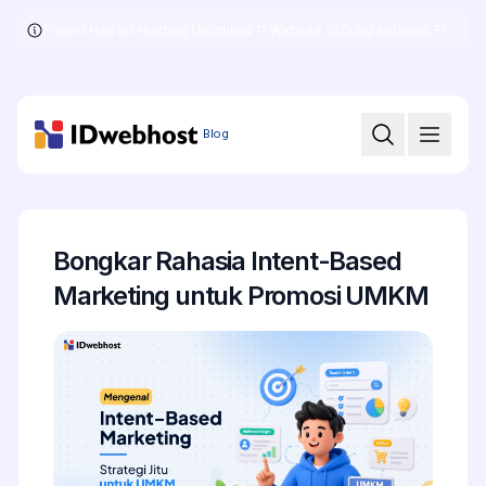
Promo Hari Ini! Hosting Unlimited 11 Website 250ribu setahun, Free .COM + SSL
Skip
to
the
content
Blog
Bongkar Rahasia Intent-Based
Marketing untuk Promosi UMKM