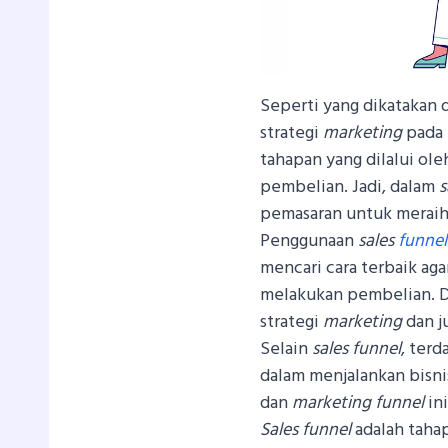
Seperti yang dikatakan d
strategi
marketing
pada
tahapan yang dilalui ole
pembelian. Jadi, dalam
s
pemasaran untuk meraih t
Penggunaan
sales
funnel
mencari cara terbaik aga
melakukan pembelian. D
strategi
marketing
dan ju
Selain
sales funnel
, terd
dalam menjalankan bisn
dan
marketing funnel
in
Sales funnel
adalah taha