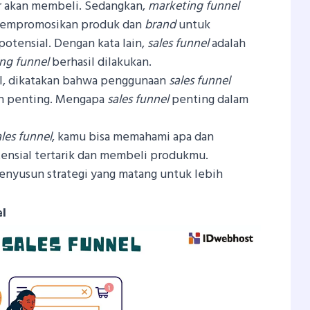
 akan membeli. Sedangkan,
marketing funnel
 mempromosikan produk dan
brand
untuk
potensial. Dengan kata lain,
sales funnel
adalah
ng funnel
berhasil dilakukan.
al, dikatakan bahwa penggunaan
sales funnel
lah penting. Mengapa
sales funnel
penting dalam
ales funnel
, kamu bisa memahami apa dan
ensial tertarik dan membeli produkmu.
enyusun strategi yang matang untuk lebih
l