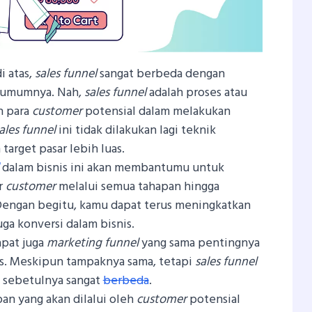
i atas,
sales funnel
sangat berbeda dengan
 umumnya. Nah,
sales funnel
adalah proses atau
h para
customer
potensial dalam melakukan
ales funnel
ini tidak dilakukan lagi teknik
arget pasar lebih luas.
dalam bisnis ini akan membantumu untuk
r
customer
melalui semua tahapan hingga
engan begitu, kamu dapat terus meningkatkan
ga konversi dalam bisnis.
apat juga
marketing funnel
yang sama pentingnya
is. Meskipun tampaknya sama, tetapi
sales funnel
i sebetulnya sangat
berbeda
.
pan yang akan dilalui oleh
customer
potensial