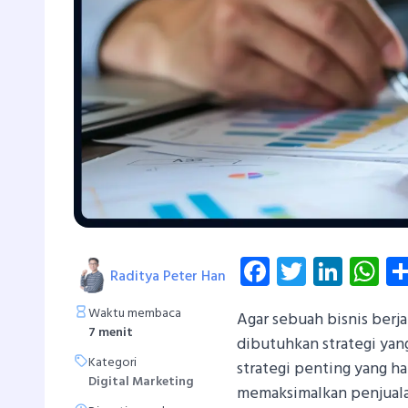
Facebook
Twitter
Linke
W
Raditya Peter Han
Waktu membaca
Agar sebuah bisnis berj
7 menit
dibutuhkan strategi yan
Kategori
strategi penting yang h
Digital Marketing
memaksimalkan penjuala