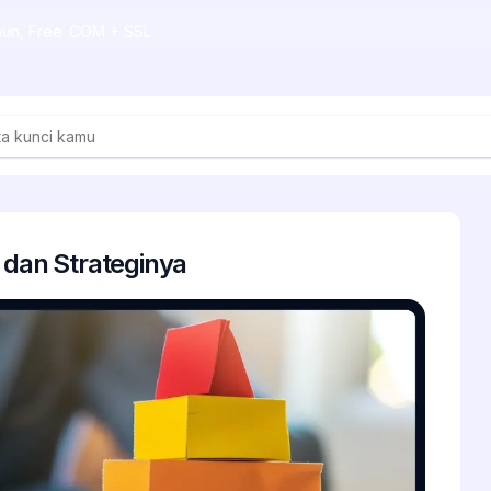
ahun, Free .COM + SSL
 dan Strateginya