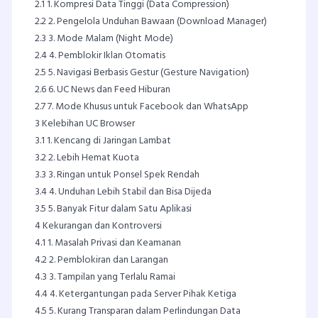
2.1
1. Kompresi Data Tinggi (Data Compression)
2.2
2. Pengelola Unduhan Bawaan (Download Manager)
2.3
3. Mode Malam (Night Mode)
2.4
4. Pemblokir Iklan Otomatis
2.5
5. Navigasi Berbasis Gestur (Gesture Navigation)
2.6
6. UC News dan Feed Hiburan
2.7
7. Mode Khusus untuk Facebook dan WhatsApp
3
Kelebihan UC Browser
3.1
1. Kencang di Jaringan Lambat
3.2
2. Lebih Hemat Kuota
3.3
3. Ringan untuk Ponsel Spek Rendah
3.4
4. Unduhan Lebih Stabil dan Bisa Dijeda
3.5
5. Banyak Fitur dalam Satu Aplikasi
4
Kekurangan dan Kontroversi
4.1
1. Masalah Privasi dan Keamanan
4.2
2. Pemblokiran dan Larangan
4.3
3. Tampilan yang Terlalu Ramai
4.4
4. Ketergantungan pada Server Pihak Ketiga
4.5
5. Kurang Transparan dalam Perlindungan Data