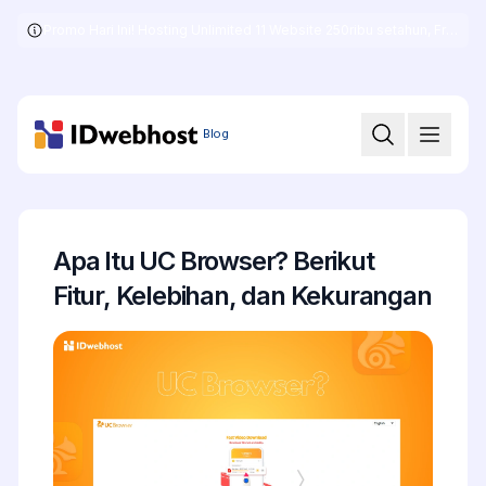
Promo Hari Ini! Hosting Unlimited 11 Website 250ribu setahun, Free .COM + SSL
Skip
to
the
content
Blog
Apa Itu UC Browser? Berikut
Fitur, Kelebihan, dan Kekurangan