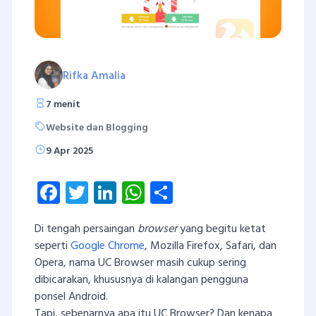
Rifka Amalia
7 menit
Website dan Blogging
9 Apr 2025
Facebook
Twitter
LinkedIn
WhatsApp
Share
Di tengah persaingan
browser
yang begitu ketat
seperti
Google Chrome
, Mozilla Firefox, Safari, dan
Opera, nama UC Browser masih cukup sering
dibicarakan, khususnya di kalangan pengguna
ponsel Android.
Tapi, sebenarnya apa itu UC Browser? Dan kenapa