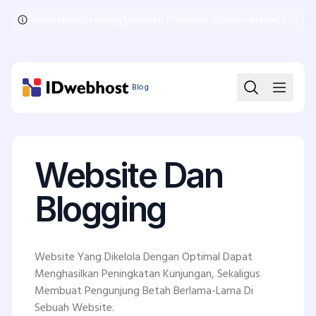
Promo Hari Ini! Hosting Unlimited 11 Website 250ribu setahun, Free .COM + SSL
Skip
to
the
content
Blog
Website Dan
Blogging
Website Yang Dikelola Dengan Optimal Dapat
Menghasilkan Peningkatan Kunjungan, Sekaligus
Membuat Pengunjung Betah Berlama-Lama Di
Sebuah Website.