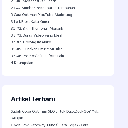
2.6
#6. Menghasilkan Leads
2.7
#7. Sumber Pendapatan Tambahan
3
Cara Optimasi YouTube Marketing
3.1
#1. Riset Kata Kunci
3.2
#2. Bikin Thumbnail Menarik
3.3
#3. Durasi Video yang Ideal
3.4
#4. Dorong Interaksi
3.5
#5. Gunakan Fitur YouTube
3.6
#6. Promosi di Platform Lain
4
Kesimpulan
Artikel Terbaru
Sudah Coba Optimasi SEO untuk DuckDuckGo? Yuk,
Belajar!
OpenClaw Gateway: Fungsi, Cara Kerja & Cara