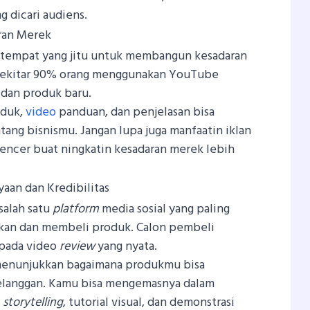
 dicari audiens.
ran Merek
tempat yang jitu untuk membangun kesadaran
sekitar 90% orang menggunakan YouTube
dan produk baru.
oduk,
video
panduan, dan penjelasan bisa
ang bisnismu. Jangan lupa juga manfaatin iklan
uencer buat ningkatin kesadaran merek lebih
an dan Kredibilitas
salah satu
platform
media sosial yang paling
an dan membeli produk. Calon pembeli
 pada video
review
yang nyata.
 menunjukkan bagaimana produkmu bisa
elanggan. Kamu bisa mengemasnya dalam
,
storytelling
, tutorial visual, dan demonstrasi