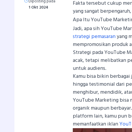
Diposting pada
Fakta tersebut cukup me
1 Okt 2024
yang sangat berpengaruh,
Apa Itu YouTube Marketi
Jadi, apa sih YouTube Mar
strategi pemasaran
yang 
mempromosikan produk ata
Strategi pada YouTube M
acak, tetapi melibatkan 
untuk audiens.
Kamu bisa bikin berbagai j
hingga testimonial dari p
menghibur, mendidik, ata
YouTube Marketing bisa 
organik maupun berbayar. 
platform lain, kamu pun b
memanfaatkan iklan
You