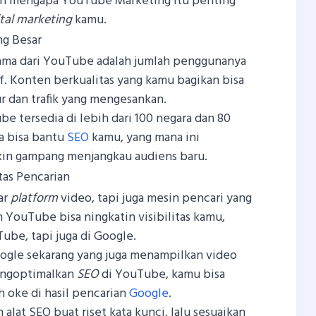
an mengapa YouTube Marketing itu penting
ital marketing
kamu.
ng Besar
ama dari YouTube adalah jumlah penggunanya
if. Konten berkualitas yang kamu bagikan bisa
r dan trafik yang mengesankan.
be tersedia di lebih dari 100 negara dan 80
a bisa bantu
SEO
kamu, yang mana ini
n gampang menjangkau audiens baru.
tas Pencarian
ar
platform
video, tapi juga mesin pencari yang
n YouTube bisa ningkatin visibilitas kamu,
ube, tapi juga di Google.
oogle sekarang yang juga menampilkan video
engoptimalkan
SEO
di YouTube, kamu bisa
h oke di hasil pencarian
Google
.
lat SEO buat riset kata kunci, lalu sesuaikan