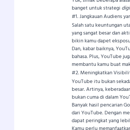
Yuk, simak beberapa alas
banget untuk strategi
dig
#1. Jangkauan Audiens ya
Salah satu keuntungan ut
yang sangat besar dan akt
bikin kamu dapet eksposu
Dan, kabar baiknya, YouTu
bahasa. Plus, YouTube jug
membantu kamu buat maki
#2. Meningkatkan Visibili
YouTube itu bukan sekad
besar. Artinya, keberadaa
bukan cuma di dalam YouT
Banyak hasil pencarian G
dari YouTube. Dengan m
dapat peringkat yang lebi
Kamu perlu memanfaatkan a