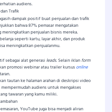
erhatian audiens.
dan Trafik
asih dampak positif buat penjualan dan trafik
njukkan bahwa 87% pemasar mengatakan
g meningkatkan penjualan bisnis mereka.
elanja seperti kartu, layar akhir, dan produk
, bisa meningkatkan penjualanmu.
if sebagai alat generasi
leads
. Selain iklan
form
an promosi webinar atau trailer kursus
online
taran.
n tautan ke halaman arahan di deskripsi video
akan mempermudah audiens untuk mengakses
tang tawaran yang kamu miliki.
Tambahan
emasaran, YouTube juga bisa menjadi aliran