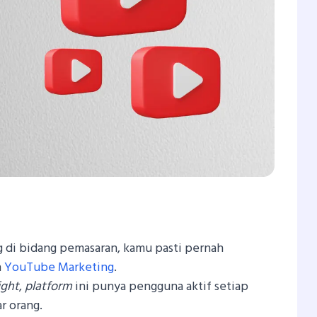
dIn
atsApp
Share
di bidang pemasaran, kamu pasti pernah
h
YouTube Marketing
.
ight
,
platform
ini punya pengguna aktif setiap
r orang.