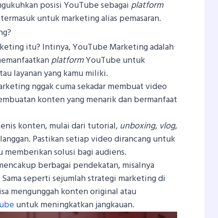
ngukuhkan posisi YouTube sebagai
platform
 termasuk untuk marketing alias pemasaran.
ng?
keting itu? Intinya, YouTube Marketing adalah
memanfaatkan
platform
YouTube untuk
u layanan yang kamu miliki.
arketing nggak cuma sekadar membuat video
pembuatan konten yang menarik dan bermanfaat
enis konten, mulai dari tutorial,
unboxing
,
vlog
,
elanggan. Pastikan setiap video dirancang untuk
u memberikan solusi bagi audiens.
mencakup berbagai pendekatan, misalnya
Sama seperti sejumlah strategi marketing di
isa mengunggah konten original atau
Tube
untuk meningkatkan jangkauan.