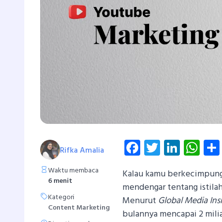
Facebook
Twitter
Linke
Wh
Rifka Amalia
Waktu membaca
Kalau kamu berkecimpung 
6 menit
mendengar tentang istila
Kategori
Menurut
Global Media Ins
Content Marketing
bulannya mencapai 2 milia