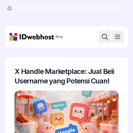
Promo Hari Ini! Hosting Unlimited 11 Website 250ribu setahun, Free .COM + SSL
Skip
to
the
content
Blog
X Handle Marketplace: Jual Beli
Username yang Potensi Cuan!