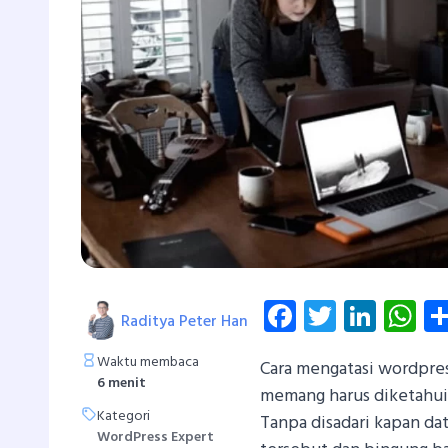
Facebook
Twitter
Linke
W
Raditya Peter Han
Waktu membaca
Cara mengatasi wordpres
6 menit
memang harus diketahui
Kategori
Tanpa disadari kapan da
WordPress Expert