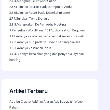
2.4
4.Menghapus Browser Cache
2.5
5.Lakukan Restart Pada Komputer Anda
2.6
6.Lakukan Reset Pada Koneksi Internet
2.7
7.Gunakan Tema Default
2.8
8.Melaporkan Ke Penyedia Hosting
3
Penyebab WordPress 401 Authorization Required
3.1
1. Adanya kesalahan pada pengaksesan situs web
3.2
2. Adanya bug pada situs yang sedang diakses
3.3
3. Adanya kesalahan login
3.4
4. Adanya kesalahan yang dari penyedia layanan
hosting
Artikel Terbaru
Apa Itu Crypto Ads? Ini Alasan Ads Specialist Wajib
Paham