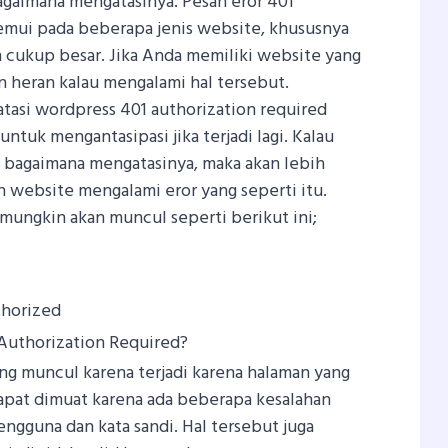
gaimana mengatasinya. Pesan eror 401
emui pada beberapa jenis website, khususnya
 cukup besar. Jika Anda memiliki website yang
n heran kalau mengalami hal tersebut.
tasi wordpress 401 authorization required
tuk mengantasipasi jika terjadi lagi. Kalau
 bagaimana mengatasinya, maka akan lebih
 website mengalami eror yang seperti itu.
mungkin akan muncul seperti berikut ini;
thorized
 Authorization Required?
ang muncul karena terjadi karena halaman yang
apat dimuat karena ada beberapa kesalahan
gguna dan kata sandi. Hal tersebut juga