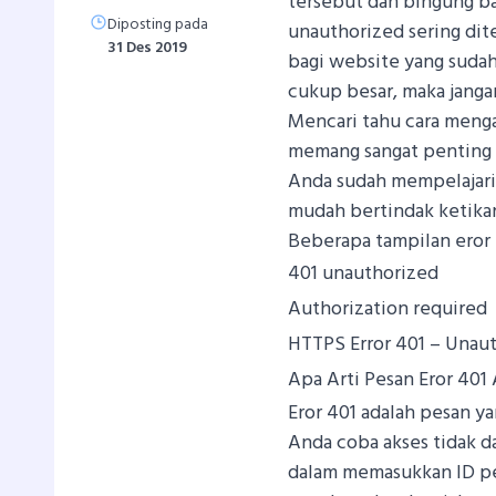
tersebut dan bingung ba
Diposting pada
unauthorized sering dit
31 Des 2019
bagi website yang sudah
cukup besar, maka janga
Mencari tahu cara menga
memang sangat penting un
Anda sudah mempelajari
mudah bertindak ketikan
Beberapa tampilan eror 
401 unauthorized
Authorization required
HTTPS Error 401 – Unau
Apa Arti Pesan Eror 401
Eror 401 adalah pesan y
Anda coba akses tidak d
dalam memasukkan ID pen