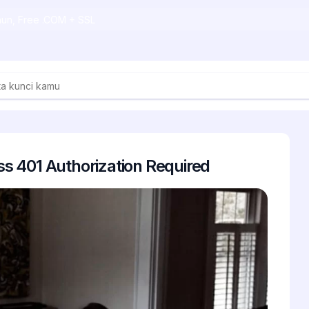
ahun, Free .COM + SSL
 401 Authorization Required