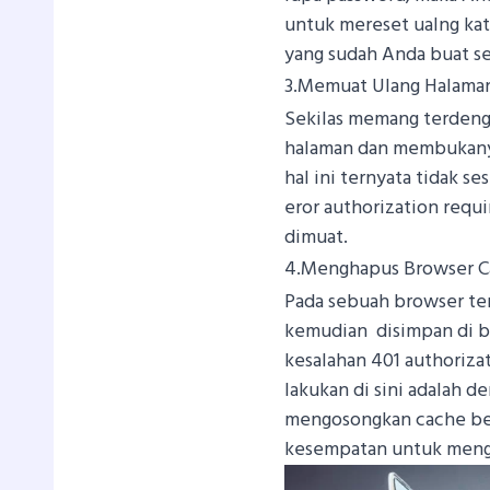
untuk mereset ualng kata
yang sudah Anda buat se
3.Memuat Ulang Halama
Sekilas memang terdeng
halaman dan membukanya 
hal ini ternyata tidak s
eror authorization requ
dimuat.
4.Menghapus Browser C
Pada sebuah browser ten
kemudian disimpan di br
kesalahan 401 authorizat
lakukan di sini adalah
mengosongkan cache ber
kesempatan untuk mengun