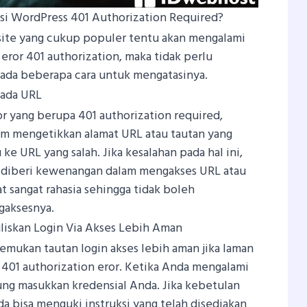
si WordPress 401 Authorization Required?
site yang cukup populer tentu akan mengalami
eror 401 authorization, maka tidak perlu
 ada beberapa cara untuk mengatasinya.
Pada URL
ror yang berupa 401 authorization required,
am mengetikkan alamat URL atau tautan yang
ke URL yang salah. Jika kesalahan pada hal ini,
k diberi kewenangan dalam mengakses URL atau
at sangat rahasia sehingga tidak boleh
gaksesnya.
uliskan Login Via Akses Lebih Aman
mukan tautan login akses lebih aman jika laman
401 authorization eror. Ketika Anda mengalami
ung masukkan kredensial Anda. Jika kebetulan
a bisa menguki instruksi yang telah disediakan