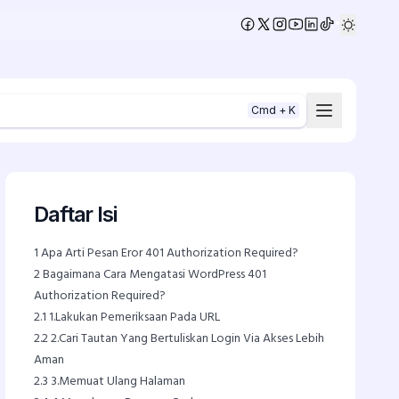
•
Cmd + K
Daftar Isi
1
Apa Arti Pesan Eror 401 Authorization Required?
2
Bagaimana Cara Mengatasi WordPress 401
Authorization Required?
2.1
1.Lakukan Pemeriksaan Pada URL
2.2
2.Cari Tautan Yang Bertuliskan Login Via Akses Lebih
Aman
2.3
3.Memuat Ulang Halaman