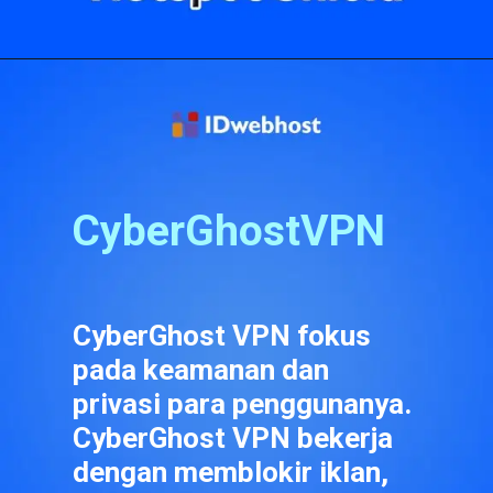
Pembukaan
https://idwebhost.com/blog/ekstensi-vpn-terbaik/
CyberGhostVPN
CyberGhost VPN fokus 
pada keamanan dan 
privasi para penggunanya. 
CyberGhost VPN bekerja 
dengan memblokir iklan, 