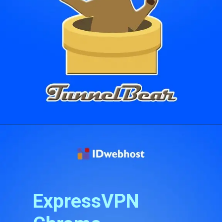
Pembukaan
https://idwebhost.com/blog/ekstensi-vpn-terbaik/
ExpressVPN 