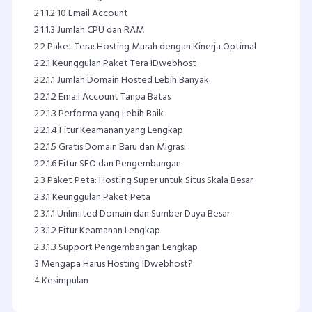
2.1.1.2
10 Email Account
2.1.1.3
Jumlah CPU dan RAM
2.2
Paket Tera: Hosting Murah dengan Kinerja Optimal
2.2.1
Keunggulan Paket Tera IDwebhost
2.2.1.1
Jumlah Domain Hosted Lebih Banyak
2.2.1.2
Email Account Tanpa Batas
2.2.1.3
Performa yang Lebih Baik
2.2.1.4
Fitur Keamanan yang Lengkap
2.2.1.5
Gratis Domain Baru dan Migrasi
2.2.1.6
Fitur SEO dan Pengembangan
2.3
Paket Peta: Hosting Super untuk Situs Skala Besar
2.3.1
Keunggulan Paket Peta
2.3.1.1
Unlimited Domain dan Sumber Daya Besar
2.3.1.2
Fitur Keamanan Lengkap
2.3.1.3
Support Pengembangan Lengkap
3
Mengapa Harus Hosting IDwebhost?
4
Kesimpulan