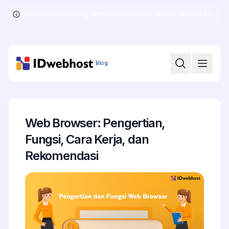
Promo Hari Ini! Hosting Unlimited 11 Website 250ribu setahun, Free .COM + SSL
Skip
to
the
content
Blog
Web Browser: Pengertian,
Fungsi, Cara Kerja, dan
Rekomendasi