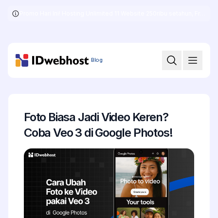
Promo Hari Ini! Hosting Unlimited 11 Website 250ribu setahun, Free .COM + SSL
Skip
to
the
content
Blog
Foto Biasa Jadi Video Keren?
Coba Veo 3 di Google Photos!