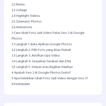
2.2
Remix
2.3
Collage
2.4
Highlight Videos
2.5
Cinematic Photos
2.6
Animations
3
Cara Ubah Foto Jadi Video Pakai Veo 3 di Google
Photos
3.1
Langkah 1: Buka Aplikasi Google Photos
3.2
Langkah 2: Pilih Foto yang Akan Diubah
3.3
Langkah 3: Aktifkan Opsi Video
3.4
Langkah 4: Sesuaikan Gerakan dan Efek
3.5
Langkah 5: Simpan atau Bagikan Hasilnya
4
Apakah Veo 3 di Google Photos Gratis?
5
Apa Kelebihan Ubah Foto Jadi Video dengan Veo 3?
6
Kesimpulan