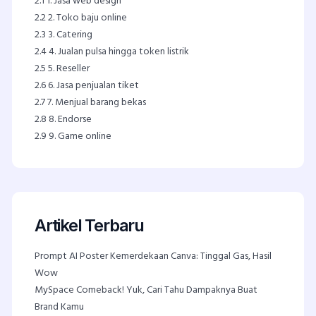
2.1
1. Jasa web design
2.2
2. Toko baju online
2.3
3. Catering
2.4
4. Jualan pulsa hingga token listrik
2.5
5. Reseller
2.6
6. Jasa penjualan tiket
2.7
7. Menjual barang bekas
2.8
8. Endorse
2.9
9. Game online
Artikel Terbaru
Prompt AI Poster Kemerdekaan Canva: Tinggal Gas, Hasil
Wow
MySpace Comeback! Yuk, Cari Tahu Dampaknya Buat
Brand Kamu