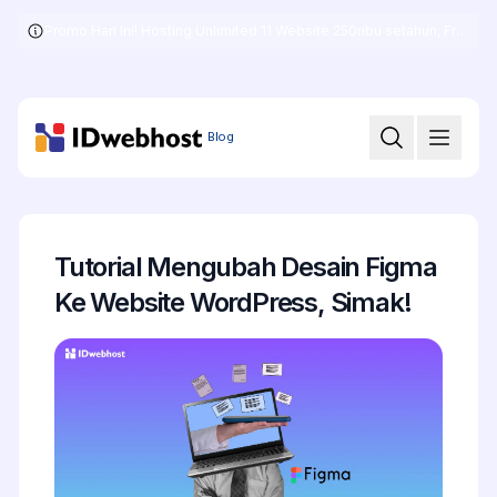
Promo Hari Ini! Hosting Unlimited 11 Website 250ribu setahun, Free .COM + SSL
Skip
to
the
content
Blog
Tutorial Mengubah Desain Figma
Ke Website WordPress, Simak!