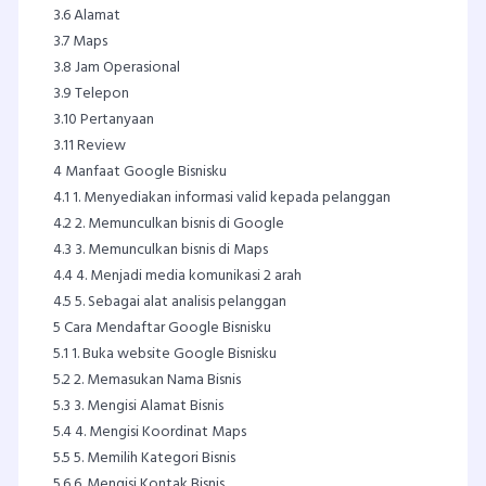
3.6
Alamat
3.7
Maps
3.8
Jam Operasional
3.9
Telepon
3.10
Pertanyaan
3.11
Review
4
Manfaat Google Bisnisku
4.1
1. Menyediakan informasi valid kepada pelanggan
4.2
2. Memunculkan bisnis di Google
4.3
3. Memunculkan bisnis di Maps
4.4
4. Menjadi media komunikasi 2 arah
4.5
5. Sebagai alat analisis pelanggan
5
Cara Mendaftar Google Bisnisku
5.1
1. Buka website Google Bisnisku
5.2
2. Memasukan Nama Bisnis
5.3
3. Mengisi Alamat Bisnis
5.4
4. Mengisi Koordinat Maps
5.5
5. Memilih Kategori Bisnis
5.6
6. Mengisi Kontak Bisnis