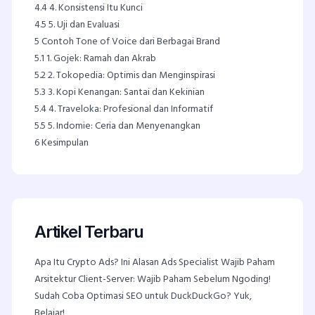
4.4
4. Konsistensi Itu Kunci
4.5
5. Uji dan Evaluasi
5
Contoh Tone of Voice dari Berbagai Brand
5.1
1. Gojek: Ramah dan Akrab
5.2
2. Tokopedia: Optimis dan Menginspirasi
5.3
3. Kopi Kenangan: Santai dan Kekinian
5.4
4. Traveloka: Profesional dan Informatif
5.5
5. Indomie: Ceria dan Menyenangkan
6
Kesimpulan
Artikel Terbaru
Apa Itu Crypto Ads? Ini Alasan Ads Specialist Wajib Paham
Arsitektur Client-Server: Wajib Paham Sebelum Ngoding!
Sudah Coba Optimasi SEO untuk DuckDuckGo? Yuk,
Belajar!