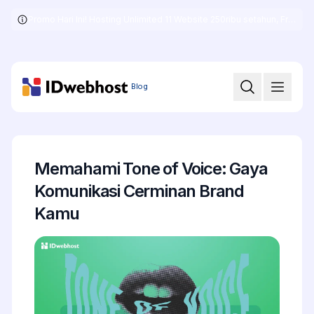
Promo Hari Ini! Hosting Unlimited 11 Website 250ribu setahun, Free .COM + SSL
Skip
to
the
content
Blog
Memahami Tone of Voice: Gaya
Komunikasi Cerminan Brand
Kamu