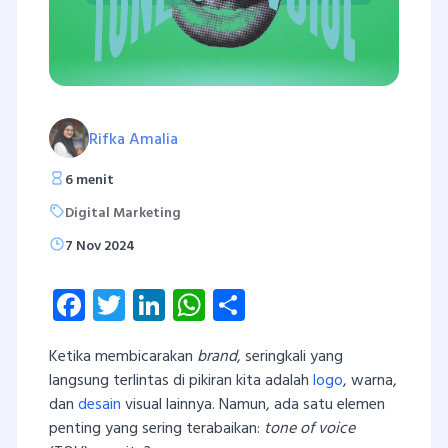
Rifka Amalia
6 menit
Digital Marketing
7 Nov 2024
Facebook
Twitter
LinkedIn
WhatsApp
Share
Ketika membicarakan
brand
, seringkali yang
langsung terlintas di pikiran kita adalah
logo
, warna,
dan
desain
visual lainnya. Namun, ada satu elemen
penting yang sering terabaikan:
tone of voice