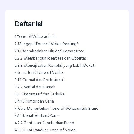
Daftar Isi
1
Tone of Voice adalah
2
Mengapa Tone of Voice Penting?
2.1
1. Membedakan Diri dari Kompetitor
2.2
2. Membangun Identitas dan Otoritas
2.3
3. Menciptakan Koneksi yang Lebih Dekat
3
Jenis-Jenis Tone of Voice
3.1
1. Formal dan Profesional
3.2
2. Santai dan Ramah
3.3
3. Informatif dan Terbuka
3.4
4. Humor dan Ceria
4
Cara Menentukan Tone of Voice untuk Brand
4.1
1. Kenali Audiens Kamu
4.2
2. Tentukan Kepribadian Brand
4.3
3. Buat Panduan Tone of Voice