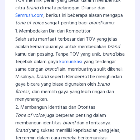
TOV memiliki peran yang besar dalam membentuk
citra
brand
di mata pelanggan. Dilansir dari
Semrush.com
, berikut ini beberapa alasan mengapa
tone of voice
sangat penting bagi
brand
kamu:
1. Membedakan Diri dari Kompetitor
Salah satu manfaat terbesar dari TOV yang jelas
adalah kemampuannya untuk membedakan
brand
kamu dari pesaing. Tanpa TOV yang unik,
brand
bisa
terjebak dalam gaya
komunikasi
yang terdengar
sama dengan
brand
lain, membuatnya sulit dikenali.
Misalnya,
brand
seperti BlenderBottle menghindari
gaya bicara yang biasa digunakan oleh
brand
fitness
, dan memilih gaya yang lebih ringan dan
menyenangkan.
2. Membangun Identitas dan Otoritas
Tone of voice
juga berperan penting dalam
membangun identitas
brand
dan otoritasnya.
Brand
yang sukses memiliki kepribadian yang jelas,
tercermin dalam cara mereka berkomunikasi.