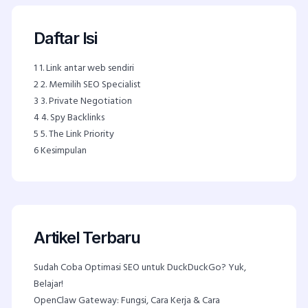
Daftar Isi
1
1. Link antar web sendiri
2
2. Memilih SEO Specialist
3
3. Private Negotiation
4
4. Spy Backlinks
5
5. The Link Priority
6
Kesimpulan
Artikel Terbaru
Sudah Coba Optimasi SEO untuk DuckDuckGo? Yuk,
Belajar!
OpenClaw Gateway: Fungsi, Cara Kerja & Cara