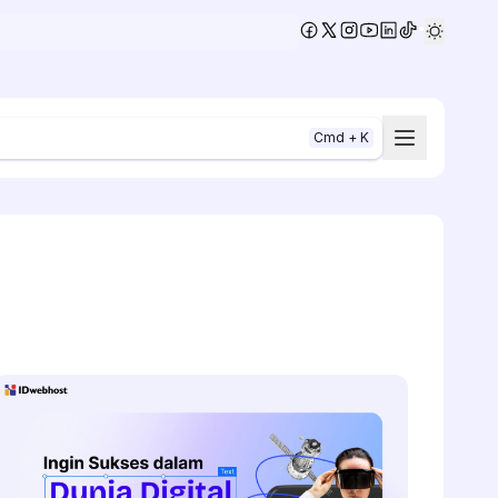
•
Cmd + K