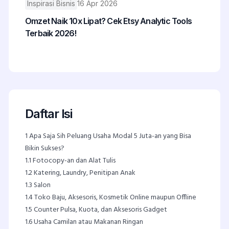
Inspirasi Bisnis
16 Apr 2026
Omzet Naik 10x Lipat? Cek Etsy Analytic Tools
Terbaik 2026!
Daftar Isi
1
Apa Saja Sih Peluang Usaha Modal 5 Juta-an yang Bisa
Bikin Sukses?
1.1
Fotocopy-an dan Alat Tulis
1.2
Katering, Laundry, Penitipan Anak
1.3
Salon
1.4
Toko Baju, Aksesoris, Kosmetik Online maupun Offline
1.5
Counter Pulsa, Kuota, dan Aksesoris Gadget
1.6
Usaha Camilan atau Makanan Ringan