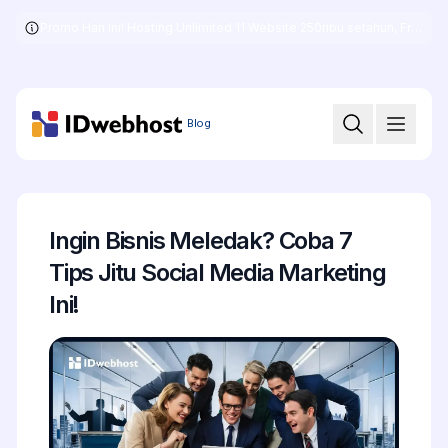
Promo Hari Ini! Hosting Unlimited 11 Website 250ribu setahun, Free .COM + SSL
Skip
to
the
content
Blog
Ingin Bisnis Meledak? Coba 7
Tips Jitu Social Media Marketing
Ini!