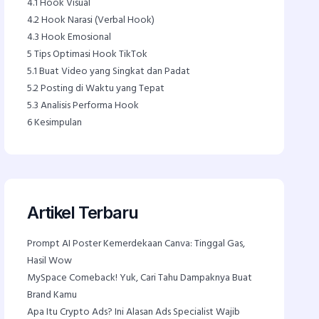
4.1
Hook Visual
4.2
Hook Narasi (Verbal Hook)
4.3
Hook Emosional
5
Tips Optimasi Hook TikTok
5.1
Buat Video yang Singkat dan Padat
5.2
Posting di Waktu yang Tepat
5.3
Analisis Performa Hook
6
Kesimpulan
Artikel Terbaru
Prompt AI Poster Kemerdekaan Canva: Tinggal Gas,
Hasil Wow
MySpace Comeback! Yuk, Cari Tahu Dampaknya Buat
Brand Kamu
Apa Itu Crypto Ads? Ini Alasan Ads Specialist Wajib