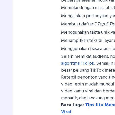
Beberapa elemen hook yang 
Memulai dengan masalah ata
Mengajukan pertanyaan yan
Membuat daftar (“
Top 5 Ti
Menggunakan fakta unik ya
Menampilkan teks di layar
Menggunakan frasa atau sl
Selain memikat audiens, h
algoritma TikTok.
Semakin 
besar peluang TikTok mer
Retensi penonton yang ti
video lebih mudah muncul d
video kamu viral dan berda
menarik, dan langsung meng
Baca Juga:
Tips Jitu Men
Viral