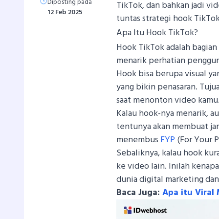
Diposting pada
TikTok, dan bahkan jadi vide
12 Feb 2025
tuntas strategi hook TikTo
Apa Itu Hook TikTok?
Hook TikTok adalah bagian 
menarik perhatian penggun
Hook bisa berupa visual ya
yang bikin penasaran. Tuj
saat menonton video kamu
Kalau hook-nya menarik, aud
tentunya akan membuat jang
menembus
FYP
(For Your P
Sebaliknya, kalau hook ku
ke video lain. Inilah kenap
dunia digital marketing da
Baca Juga:
Apa itu Vira