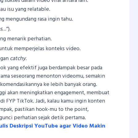
sukses dalam video viral antara lain:
u isu yang relatable.
g mengundang rasa ingin tahu.
ps…
“).
ng menarik perhatian.
 untuk memperjelas konteks video.
ogan
catchy.
ook yang efektif juga berdampak besar pada
lama seseorang menonton videomu, semakin
ekomendasikannya ke lebih banyak orang.
nggi akan meningkatkan engagement, membuat
i FYP TikTok. Jadi, kalau kamu ingin konten
mpak, pastikan hook-mu to the point,
unci perhatian sejak detik pertama.
ulis Deskripsi YouTube agar Video Makin