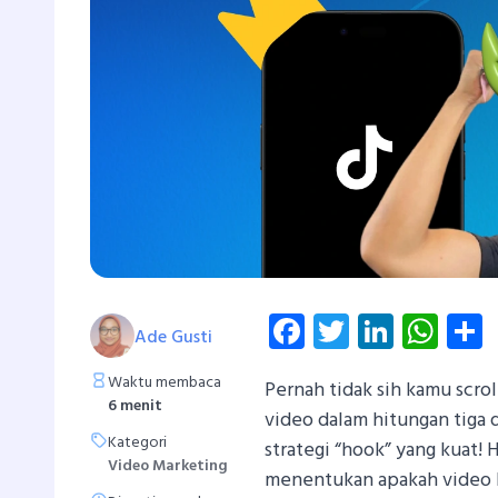
Facebook
Twitter
Linked
Wh
Ade Gusti
Waktu membaca
Pernah tidak sih kamu scro
6 menit
video dalam hitungan tiga d
Kategori
strategi “hook” yang kuat!
Video Marketing
menentukan apakah video 