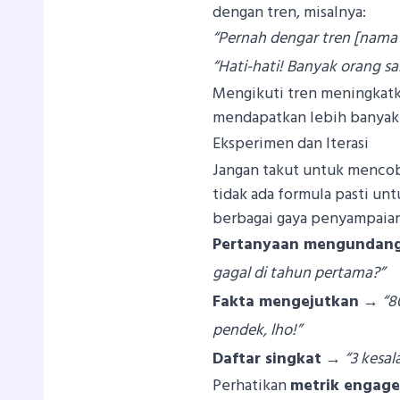
dengan tren, misalnya:
“Pernah dengar tren [nama tr
“Hati-hati! Banyak orang sa
Mengikuti tren meningkat
mendapatkan lebih banyak 
Eksperimen dan Iterasi
Jangan takut untuk mencob
tidak ada formula pasti u
berbagai gaya penyampaian,
Pertanyaan mengundang 
gagal di tahun pertama?”
Fakta mengejutkan
→
“8
pendek, lho!”
Daftar singkat
→
“3 kesal
Perhatikan
metrik engag