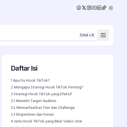
•
Cmd + K
Daftar Isi
1
Apa Itu Hook TikTok?
2
Mengapa Strategi Hook TikTok Penting?
3
Strategi Hook TikTok yang Efektif
3.1
Meneliti Target Audiens
3.2
Memanfaatkan Tren dan Challenge
3.3
Eksperimen dan Iterasi
4
Jenis Hook TikTok yang Bikin Video Viral