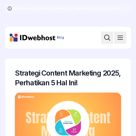
Promo Hari Ini! Hosting Unlimited 11 Website 250ribu setahun, Free .COM + SSL
Skip
to
the
content
Blog
Strategi Content Marketing 2025,
Perhatikan 5 Hal Ini!