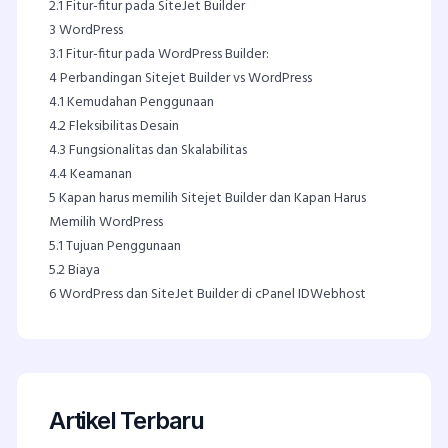
2.1
Fitur-fitur pada SiteJet Builder
3
WordPress
3.1
Fitur-fitur pada WordPress Builder:
4
Perbandingan Sitejet Builder vs WordPress
4.1
Kemudahan Penggunaan
4.2
Fleksibilitas Desain
4.3
Fungsionalitas dan Skalabilitas
4.4
Keamanan
5
Kapan harus memilih Sitejet Builder dan Kapan Harus
Memilih WordPress
5.1
Tujuan Penggunaan
5.2
Biaya
6
WordPress dan SiteJet Builder di cPanel IDWebhost
Artikel Terbaru