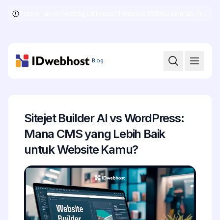
Promo Hari Ini! Hosting Unlimited 11 Website 250ribu setahun, Free .COM + SSL
Skip
to
the
content
Blog
Sitejet Builder AI vs WordPress:
Mana CMS yang Lebih Baik
untuk Website Kamu?