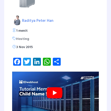
Raditya Peter Han
1 menit
Hosting
3 Nov 2015
Facebook
Twitter
LinkedIn
WhatsApp
Share