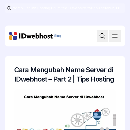
Promo Hari Ini! Hosting Unlimited 11 Website 250ribu setahun, Free .COM + SSL
Skip
to
the
content
Blog
Cara Mengubah Name Server di
IDwebhost – Part 2 | Tips Hosting