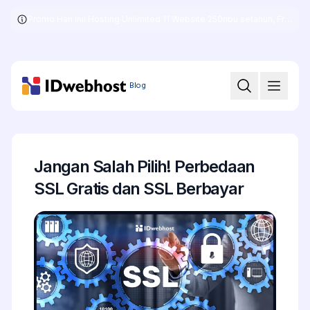
Promo Hari Ini! Hosting Unlimited 11 Website 250ribu setahun, Free .COM + SSL
Skip
to
the
content
Blog
Jangan Salah Pilih! Perbedaan
SSL Gratis dan SSL Berbayar