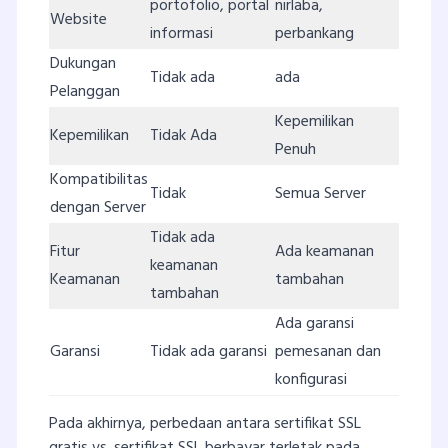
portofolio, portal
nirlaba,
Website
informasi
perbankang
Dukungan
Tidak ada
ada
Pelanggan
Kepemilikan
Kepemilikan
Tidak Ada
Penuh
Kompatibilitas
Tidak
Semua Server
dengan Server
Tidak ada
Fitur
Ada keamanan
keamanan
Keamanan
tambahan
tambahan
Ada garansi
Garansi
Tidak ada garansi
pemesanan dan
konfigurasi
Pada akhirnya, perbedaan antara sertifikat SSL
gratis vs. sertifikat SSL berbayar terletak pada