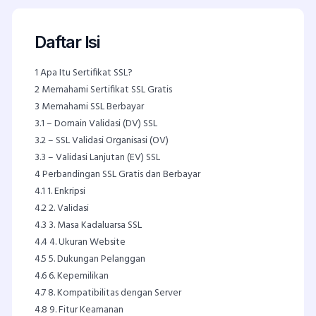
Daftar Isi
1
Apa Itu Sertifikat SSL?
2
Memahami Sertifikat SSL Gratis
3
Memahami SSL Berbayar
3.1
– Domain Validasi (DV) SSL
3.2
– SSL Validasi Organisasi (OV)
3.3
– Validasi Lanjutan (EV) SSL
4
Perbandingan SSL Gratis dan Berbayar
4.1
1. Enkripsi
4.2
2. Validasi
4.3
3. Masa Kadaluarsa SSL
4.4
4. Ukuran Website
4.5
5. Dukungan Pelanggan
4.6
6. Kepemilikan
4.7
8. Kompatibilitas dengan Server
4.8
9. Fitur Keamanan