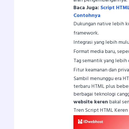
arah pengembangannya:
Baca Juga:
Script HTM
Contohnya
Dukungan native lebih 
framework.
Integrasi yang lebih mu
Format media baru, sepe
Tag semantik yang lebih 
Fitur keamanan dan privas
Sambil menunggu era HTM
terbaru HTML plus bebera
berbagai teknologi cangg
website keren
bakal sem
Tren Script HTML Keren 