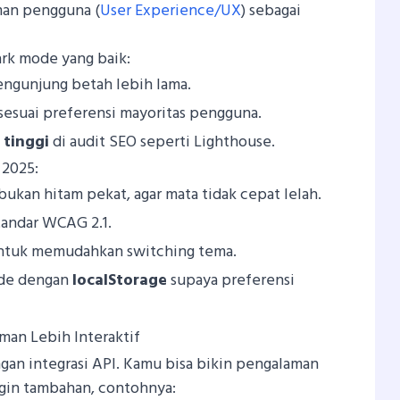
man pengguna (
User Experience/UX
) sebagai
rk mode yang baik:
engunjung betah lebih lama.
 sesuai preferensi mayoritas pengguna.
 tinggi
di audit SEO seperti Lighthouse.
 2025:
ukan hitam pekat, agar mata tidak cepat lelah.
standar WCAG 2.1.
untuk memudahkan switching tema.
ode dengan
localStorage
supaya preferensi
an Lebih Interaktif
an integrasi API. Kamu bisa bikin pengalaman
ugin tambahan, contohnya: