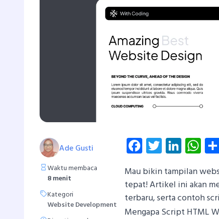
Facebook
Twitter
Linke
Wh
Ade Gusti
Waktu membaca
Mau bikin tampilan webs
8 menit
tepat! Artikel ini akan 
Kategori
terbaru, serta contoh sc
Website Development
Mengapa Script HTML We