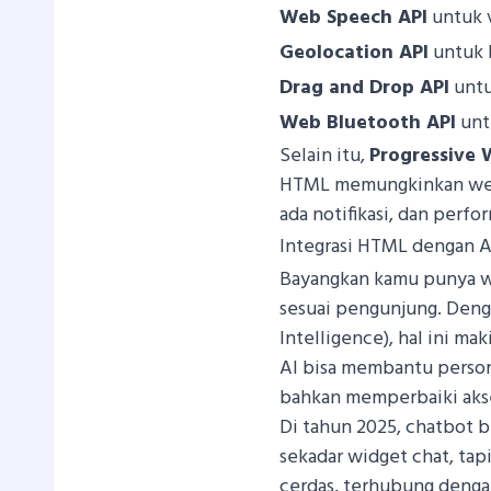
Web Speech API
untuk 
Geolocation API
untuk l
Drag and Drop API
untu
Web Bluetooth API
unt
Selain itu,
Progressive 
HTML memungkinkan websit
ada notifikasi, dan perfo
Integrasi HTML dengan A
Bayangkan kamu punya w
sesuai pengunjung. Den
Intelligence), hal ini ma
AI bisa membantu person
bahkan memperbaiki akses
Di tahun 2025, chatbot b
sekadar widget chat, tap
cerdas, terhubung dengan