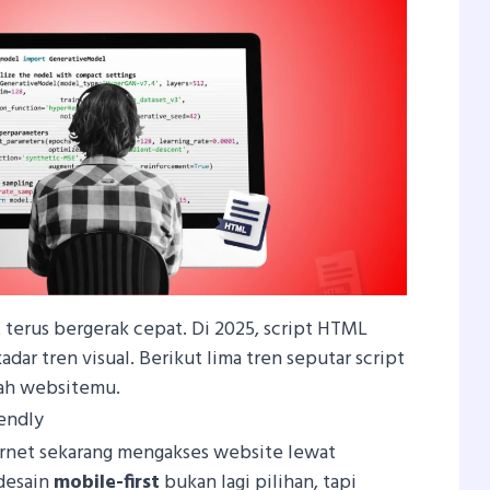
erus bergerak cepat. Di 2025, script HTML
ar tren visual. Berikut lima tren seputar script
ah websitemu.
endly
rnet sekarang mengakses website lewat
 desain
mobile-first
bukan lagi pilihan, tapi