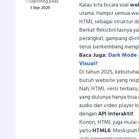
Diposting pada
Kalau kita bicara soal
we
1 Sep 2025
utama. Hampir semua web
HTML sebagai struktur da
Berkat fleksibilitasnya y
perangkat, gampang diin
terus berkembang mengik
Baca Juga:
Dark Mode 
Visual?
Di tahun 2025, kebutuh
butuh website yang resp
Nah, HTML versi terbaru,
yang dulunya hanya bisa
audio dan video player b
dengan
API interaktif
.
Konon, HTML juga mulai 
yaitu
HTML6
. Meskipun 