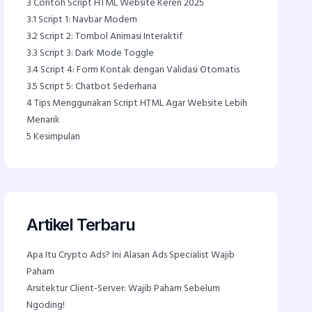
3
Contoh Script HTML Website Keren 2025
3.1
Script 1: Navbar Modern
3.2
Script 2: Tombol Animasi Interaktif
3.3
Script 3: Dark Mode Toggle
3.4
Script 4: Form Kontak dengan Validasi Otomatis
3.5
Script 5: Chatbot Sederhana
4
Tips Menggunakan Script HTML Agar Website Lebih
Menarik
5
Kesimpulan
Artikel Terbaru
Apa Itu Crypto Ads? Ini Alasan Ads Specialist Wajib
Paham
Arsitektur Client-Server: Wajib Paham Sebelum
Ngoding!