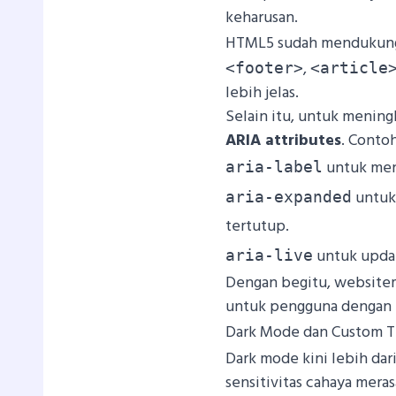
keharusan.
HTML5 sudah menduku
,
<footer>
<article
lebih jelas.
Selain itu, untuk mening
ARIA attributes
. Conto
untuk men
aria-label
untuk
aria-expanded
tertutup.
untuk update
aria-live
Dengan begitu, websitemu
untuk pengguna dengan 
Dark Mode dan Custom 
Dark mode kini lebih da
sensitivitas cahaya mer