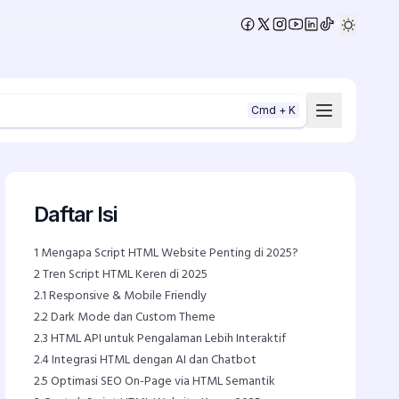
•
Cmd + K
Daftar Isi
1
Mengapa Script HTML Website Penting di 2025?
2
Tren Script HTML Keren di 2025
2.1
Responsive & Mobile Friendly
2.2
Dark Mode dan Custom Theme
2.3
HTML API untuk Pengalaman Lebih Interaktif
2.4
Integrasi HTML dengan AI dan Chatbot
2.5
Optimasi SEO On-Page via HTML Semantik