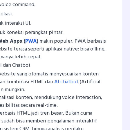
voice command.
okasi.
k interaksi UI.
uk koneksi perangkat pintar.
Web Apps (
PWA
)
makin populer. PWA berbasis
e terasa seperti aplikasi native: bisa offline,
rmanya lebih cepat.
I dan Chatbot
ebsite yang otomatis menyesuaikan konten
gan kombinasi HTML dan
AI chatbot
(Artificial
kin mungkin.
alisasi konten, mendukung voice interaction,
ibilitas secara real-time.
erbasis HTML jadi tren besar. Bukan cuma
i sudah bisa memberi pengalaman interaktif
 sistem CRM, hingga analisis perilaku