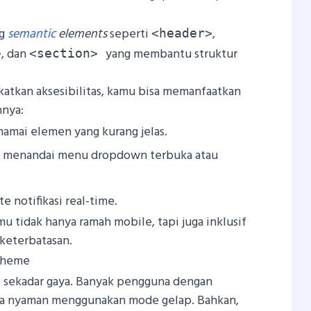
ng
semantic
elements
seperti
,
<header>
, dan
yang membantu struktur
>
<section>
katkan aksesibilitas, kamu bisa memanfaatkan
hnya:
amai elemen yang kurang jelas.
 menandai menu dropdown terbuka atau
 notifikasi real-time.
 tidak hanya ramah mobile, tapi juga inklusif
keterbatasan.
Theme
ri sekadar gaya. Banyak pengguna dengan
asa nyaman menggunakan mode gelap. Bahkan,