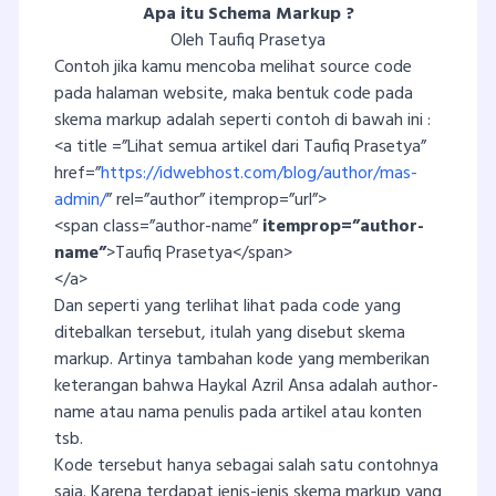
Apa itu Schema Markup ?
Oleh Taufiq Prasetya
Contoh jika kamu mencoba melihat source code
pada halaman website, maka bentuk code pada
skema markup adalah seperti contoh di bawah ini :
<a title =”Lihat semua artikel dari Taufiq Prasetya”
href=”
https://idwebhost.com/blog/author/mas-
admin/
” rel=”author” itemprop=”url”>
<span class=”author-name”
itemprop=”author-
name”
>Taufiq Prasetya</span>
</a>
Dan seperti yang terlihat lihat pada code yang
ditebalkan tersebut, itulah yang disebut skema
markup. Artinya tambahan kode yang memberikan
keterangan bahwa Haykal Azril Ansa adalah author-
name atau nama penulis pada artikel atau konten
tsb.
Kode tersebut hanya sebagai salah satu contohnya
saja. Karena terdapat jenis-jenis skema markup yang