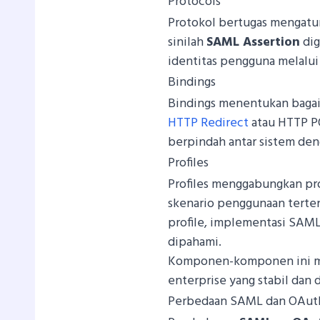
Protocols
Protokol bertugas mengatur
sinilah
SAML Assertion
dig
identitas pengguna melalui
Bindings
Bindings menentukan bagai
HTTP Redirect
atau HTTP P
berpindah antar sistem den
Profiles
Profiles menggabungkan pro
skenario penggunaan terte
profile, implementasi SAML
dipahami.
Komponen-komponen ini me
enterprise yang stabil dan 
Perbedaan SAML dan OAuth