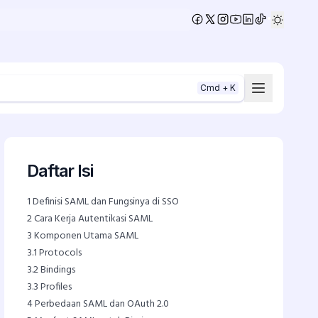
•
Cmd + K
Daftar Isi
1
Definisi SAML dan Fungsinya di SSO
2
Cara Kerja Autentikasi SAML
3
Komponen Utama SAML
3.1
Protocols
3.2
Bindings
3.3
Profiles
4
Perbedaan SAML dan OAuth 2.0