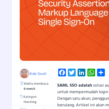
Facebook
Twitter
Linked
Wha
S
Ade Gusti
Waktu membaca
SAML SSO adalah
solusi a
6 menit
untuk mempermudah login s
Kategori
Dengan satu akun, pengguna
Hosting
berulang. Artikel ini aka