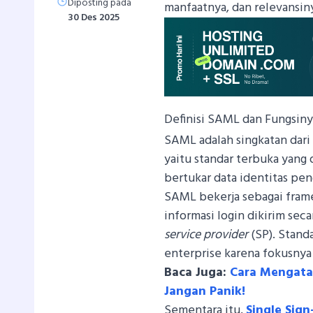
Diposting pada
manfaatnya, dan relevansin
30 Des 2025
Definisi SAML dan Fungsiny
SAML adalah singkatan dar
yaitu standar terbuka yang
bertukar data identitas pe
SAML bekerja sebagai fram
informasi login dikirim sec
service provider
(SP). Stand
enterprise karena fokusnya
Baca Juga:
Cara Mengatas
Jangan Panik!
Sementara itu,
Single Sig