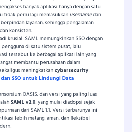
ngakses banyak aplikasi hanya dengan satu
mu tidak perlu lagi memasukkan
username
dan
t berpindah layanan, sehingga pengalaman
 dan konsisten.
jadi krusial. SAML memungkinkan SSO dengan
s pengguna di satu sistem pusat, lalu
si tersebut ke berbagai aplikasi lain yang
sangat membantu perusahaan dalam
sekaligus meningkatkan
cybersecurity
.
 dan SSO untuk Lindungi Data
konsorsium OASIS, dan versi yang paling luas
dalah
SAML v2.0
, yang mulai diadopsi sejak
urnaan dari SAML 1.1. Versi terbarunya ini
ikasi lebih matang, aman, dan fleksibel
odern.