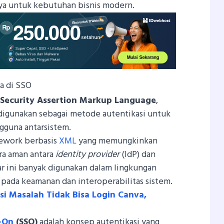
ya untuk kebutuhan bisnis modern.
a di SSO
i
Security Assertion Markup Language
,
 digunakan sebagai metode autentikasi untuk
ngguna antarsistem.
ework berbasis
XML
yang memungkinkan
ara aman antara
identity provider
(IdP) dan
ar ini banyak digunakan dalam lingkungan
 pada keamanan dan interoperabilitas sistem.
i Masalah Tidak Bisa Login Canva,
n-On
(SSO)
adalah konsep autentikasi yang