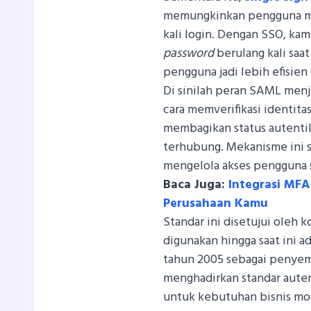
memungkinkan pengguna me
kali login. Dengan SSO, ka
password
berulang kali saa
pengguna jadi lebih efisien
Di sinilah peran SAML men
cara memverifikasi identita
membagikan status autentika
terhubung. Mekanisme ini 
mengelola akses pengguna 
Baca Juga:
Integrasi MFA
Perusahaan Kamu
Standar ini disetujui oleh 
digunakan hingga saat ini a
tahun 2005 sebagai penyemp
menghadirkan standar autent
untuk kebutuhan bisnis m