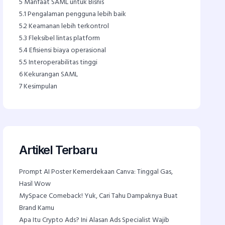
5
Manfaat SAML untuk Bisnis
5.1
Pengalaman pengguna lebih baik
5.2
Keamanan lebih terkontrol
5.3
Fleksibel lintas platform
5.4
Efisiensi biaya operasional
5.5
Interoperabilitas tinggi
6
Kekurangan SAML
7
Kesimpulan
Artikel Terbaru
Prompt AI Poster Kemerdekaan Canva: Tinggal Gas,
Hasil Wow
MySpace Comeback! Yuk, Cari Tahu Dampaknya Buat
Brand Kamu
Apa Itu Crypto Ads? Ini Alasan Ads Specialist Wajib