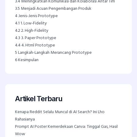
3.4
Meningkatkan Komunikasi dan Kolaborasi Antar Tim
3.5
Menjadi Acuan Pengembangan Produk
4
Jenis-Jenis Prototype
4.1
1. Low-Fidelity
4.2
2. High-Fidelity
4.3
3. Paper Prototype
4.4
4. Html Prototype
5
Langkah-Langkah Merancang Prototype
6
Kesimpulan
Artikel Terbaru
Kenapa Reddit Selalu Muncul di AI Search? Ini Lho
Rahasianya
Prompt AI Poster Kemerdekaan Canva: Tinggal Gas, Hasil
Wow