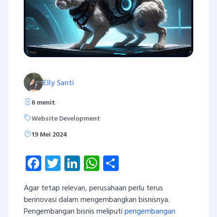
Elly Santi
6 menit
Website Development
19 Mei 2024
Facebook
Twitter
LinkedIn
WhatsApp
Share
Agar tetap relevan, perusahaan perlu terus
berinovasi dalam mengembangkan bisnisnya.
Pengembangan bisnis meliputi
pengembangan