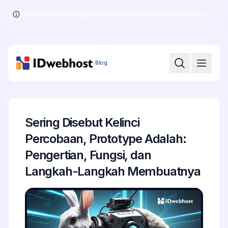
Promo Hari Ini! Hosting Unlimited 11 Website 250ribu setahun, Free .COM + SSL
Skip
to
the
content
Blog
Sering Disebut Kelinci
Percobaan, Prototype Adalah:
Pengertian, Fungsi, dan
Langkah-Langkah Membuatnya