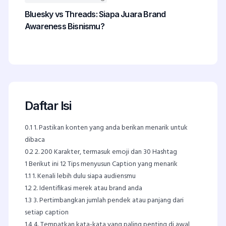
Bluesky vs Threads: Siapa Juara Brand
Awareness Bisnismu?
Daftar Isi
0.1
1. Pastikan konten yang anda berikan menarik untuk
dibaca
0.2
2. 200 Karakter, termasuk emoji dan 30 Hashtag
1
Berikut ini 12 Tips menyusun Caption yang menarik
1.1
1. Kenali lebih dulu siapa audiensmu
1.2
2. Identifikasi merek atau brand anda
1.3
3. Pertimbangkan jumlah pendek atau panjang dari
setiap caption
1.4
4. Tempatkan kata-kata yang paling penting di awal