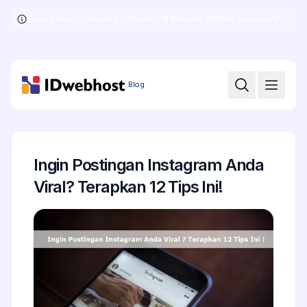
Promo Hari Ini! Hosting Unlimited 11 Website 250ribu setahun, Free .COM + SSL
Skip
to
the
content
Blog
Ingin Postingan Instagram Anda
Viral? Terapkan 12 Tips Ini!