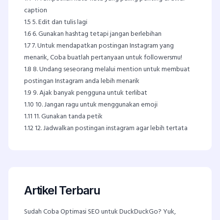
caption
1.5
5. Edit dan tulis lagi
1.6
6. Gunakan hashtag tetapi jangan berlebihan
1.7
7. Untuk mendapatkan postingan Instagram yang
menarik, Coba buatlah pertanyaan untuk followersmu!
1.8
8. Undang seseorang melalui mention untuk membuat
postingan Instagram anda lebih menarik
1.9
9. Ajak banyak pengguna untuk terlibat
1.10
10. Jangan ragu untuk menggunakan emoji
1.11
11. Gunakan tanda petik
1.12
12. Jadwalkan postingan instagram agar lebih tertata
Artikel Terbaru
Sudah Coba Optimasi SEO untuk DuckDuckGo? Yuk,