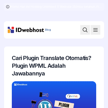
Promo Hari Ini! Hosting Unlimited 11 Website 250ribu setahun, Free .COM + SSL
Skip
to
the
content
Blog
Cari Plugin Translate Otomatis?
Plugin WPML Adalah
Jawabannya