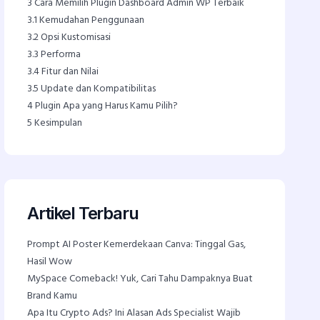
3
Cara Memilih Plugin Dashboard Admin WP Terbaik
3.1
Kemudahan Penggunaan
3.2
Opsi Kustomisasi
3.3
Performa
3.4
Fitur dan Nilai
3.5
Update dan Kompatibilitas
4
Plugin Apa yang Harus Kamu Pilih?
5
Kesimpulan
Artikel Terbaru
Prompt AI Poster Kemerdekaan Canva: Tinggal Gas,
Hasil Wow
MySpace Comeback! Yuk, Cari Tahu Dampaknya Buat
Brand Kamu
Apa Itu Crypto Ads? Ini Alasan Ads Specialist Wajib