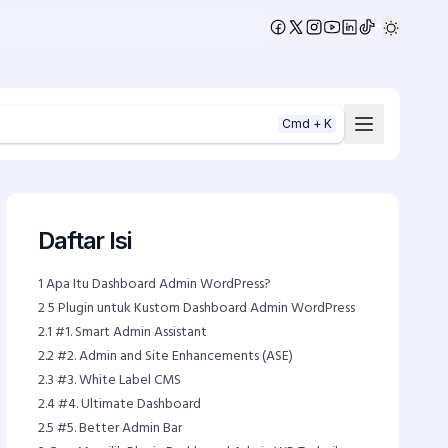
•
Cmd + K
Daftar Isi
1
Apa Itu Dashboard Admin WordPress?
2
5 Plugin untuk Kustom Dashboard Admin WordPress
2.1
#1. Smart Admin Assistant
2.2
#2. Admin and Site Enhancements (ASE)
2.3
#3. White Label CMS
2.4
#4. Ultimate Dashboard
2.5
#5. Better Admin Bar