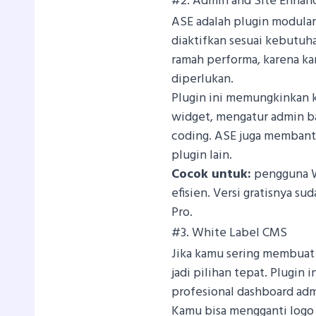
#2. Admin and Site Enhan
ASE adalah plugin modular
diaktifkan sesuai kebutuh
ramah performa, karena k
diperlukan.
Plugin ini memungkinkan
widget, mengatur admin ba
coding. ASE juga membant
plugin lain.
Cocok untuk:
pengguna Wo
efisien. Versi gratisnya sud
Pro.
#3. White Label CMS
Jika kamu sering membuat 
jadi pilihan tepat. Plugin 
profesional dashboard adm
Kamu bisa mengganti logo