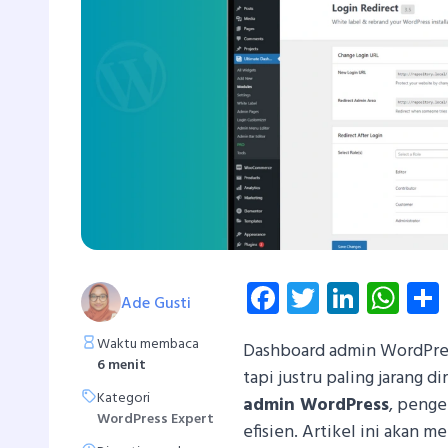
Facebook
Twitter
Linked
Wh
Ade Gusti
Waktu membaca
Dashboard admin WordPress
6 menit
tapi justru paling jarang d
Kategori
admin WordPress
, penge
WordPress Expert
efisien. Artikel ini akan 