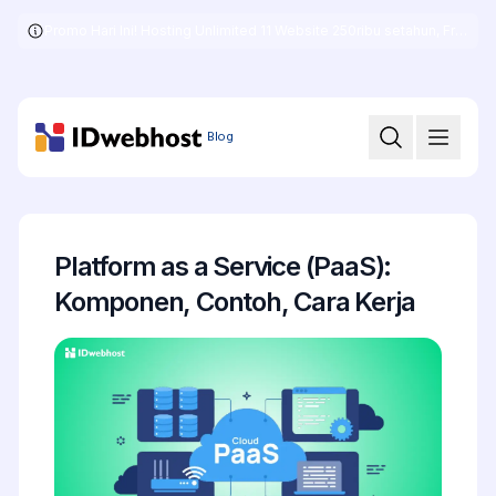
Promo Hari Ini! Hosting Unlimited 11 Website 250ribu setahun, Free .COM + SSL
Skip
to
the
content
Blog
Platform as a Service (PaaS):
Komponen, Contoh, Cara Kerja