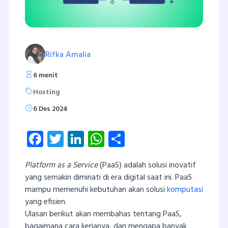
Rifka Amalia
6 menit
Hosting
6 Des 2024
Facebook
Twitter
LinkedIn
WhatsApp
Share
Platform as a Service
(PaaS) adalah solusi inovatif
yang semakin diminati di era digital saat ini. PaaS
mampu memenuhi kebutuhan akan solusi
komputasi
yang efisien.
Ulasan berikut akan membahas tentang PaaS,
bagaimana cara kerjanya, dan mengapa banyak