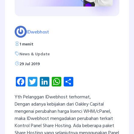
IDwebhost
1 menit
News & Update
29 Jul 2019
Facebook
Twitter
LinkedIn
WhatsApp
Share
Yth Pelanggan IDwebhost terhormat,
Dengan adanya kebijakan dari Oakley Capital
mengenai perubahan harga lisenci WHM/cPanel,
maka IDwebhost mengadakan perubahan terkait
Kontrol Panel Share Hosting. Ada beberapa paket
Share Hosting yang selanjutnya menggunakan Panel