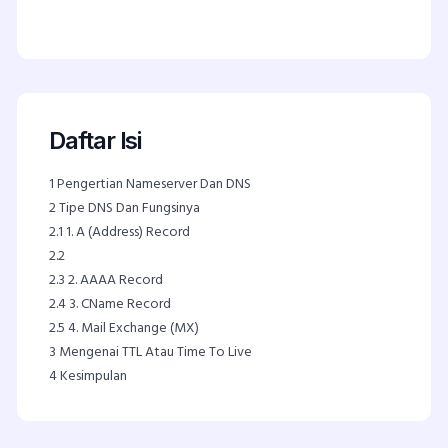
Daftar Isi
1
Pengertian Nameserver Dan DNS
2
Tipe DNS Dan Fungsinya
2.1
1. A (Address) Record
2.2
2.3
2. AAAA Record
2.4
3. CName Record
2.5
4. Mail Exchange (MX)
3
Mengenai TTL Atau Time To Live
4
Kesimpulan