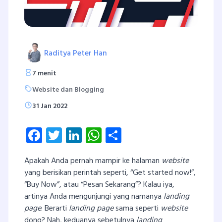
Raditya Peter Han
7 menit
Website dan Blogging
31 Jan 2022
Facebook
Twitter
LinkedIn
WhatsApp
Share
Apakah Anda pernah mampir ke halaman
website
yang berisikan perintah seperti, “Get started now!”,
“Buy Now”, atau “Pesan Sekarang”? Kalau iya,
artinya Anda mengunjungi yang namanya
landing
page
. Berarti
landing page
sama seperti
website
dong? Nah, keduanya sebetulnya
landing