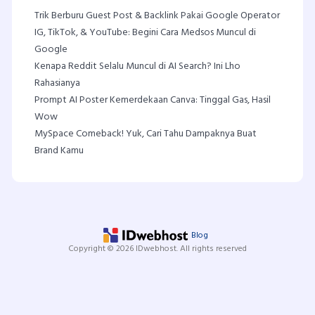
Trik Berburu Guest Post & Backlink Pakai Google Operator
IG, TikTok, & YouTube: Begini Cara Medsos Muncul di
Google
Kenapa Reddit Selalu Muncul di AI Search? Ini Lho
Rahasianya
Prompt AI Poster Kemerdekaan Canva: Tinggal Gas, Hasil
Wow
MySpace Comeback! Yuk, Cari Tahu Dampaknya Buat
Brand Kamu
Blog
Copyright © 2026 IDwebhost. All rights reserved