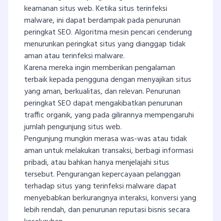
keamanan situs web. Ketika situs terinfeksi
malware, ini dapat berdampak pada penurunan
peringkat SEO. Algoritma mesin pencari cenderung
menurunkan peringkat situs yang dianggap tidak
aman atau terinfeksi malware.
Karena mereka ingin memberikan pengalaman
terbaik kepada pengguna dengan menyajikan situs
yang aman, berkualitas, dan relevan. Penurunan
peringkat SEO dapat mengakibatkan penurunan
traffic organik, yang pada gilirannya mempengaruhi
jumlah pengunjung situs web.
Pengunjung mungkin merasa was-was atau tidak
aman untuk melakukan transaksi, berbagi informasi
pribadi, atau bahkan hanya menjelajahi situs
tersebut. Pengurangan kepercayaan pelanggan
terhadap situs yang terinfeksi malware dapat
menyebabkan berkurangnya interaksi, konversi yang
lebih rendah, dan penurunan reputasi bisnis secara