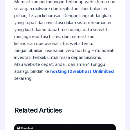
Memastikan perlindungan terhadap websitemu dari
serangan malware dan kejahatan siber bukanlah
pilihan, tetapi keharusan. Dengan langkah-langkah
yang tepat dan investasi dalam sistem keamanan
yang kuat, kamu dapat melindungi data sensitif,
menjaga reputasi bisnis, dan memastikan
kelancaran operasional situs websitemu.
Jangan abaikan keamanan web hosting – itu adalah
investasi terbaik untuk masa depan bisnismu.
Mau website cepat, andal, dan aman? Tunggu
apalagi, pindah ke
hosting IDwebhost Unlimited
sekarang!
Related Articles