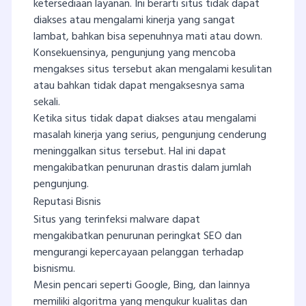
ketersediaan layanan. Ini berarti situs tidak dapat
diakses atau mengalami kinerja yang sangat
lambat, bahkan bisa sepenuhnya mati atau down.
Konsekuensinya, pengunjung yang mencoba
mengakses situs tersebut akan mengalami kesulitan
atau bahkan tidak dapat mengaksesnya sama
sekali.
Ketika situs tidak dapat diakses atau mengalami
masalah kinerja yang serius, pengunjung cenderung
meninggalkan situs tersebut. Hal ini dapat
mengakibatkan penurunan drastis dalam jumlah
pengunjung.
Reputasi Bisnis
Situs yang terinfeksi malware dapat
mengakibatkan penurunan peringkat SEO dan
mengurangi kepercayaan pelanggan terhadap
bisnismu.
Mesin pencari seperti Google, Bing, dan lainnya
memiliki algoritma yang mengukur kualitas dan