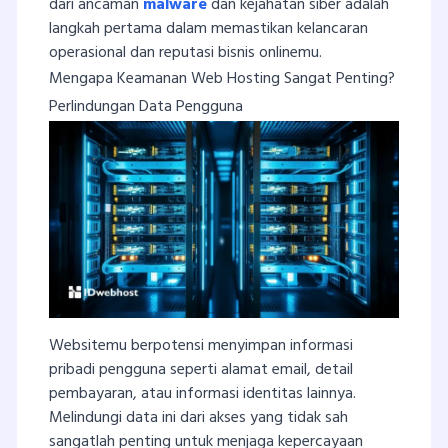
dari ancaman
malware
dan kejahatan siber adalah
langkah pertama dalam memastikan kelancaran
operasional dan reputasi bisnis onlinemu.
Mengapa Keamanan Web Hosting Sangat Penting?
Perlindungan Data Pengguna
Websitemu berpotensi menyimpan informasi
pribadi pengguna seperti alamat email, detail
pembayaran, atau informasi identitas lainnya.
Melindungi data ini dari akses yang tidak sah
sangatlah penting untuk menjaga kepercayaan