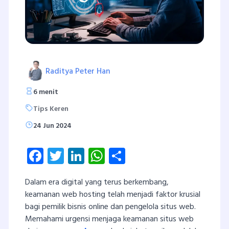
Raditya Peter Han
6 menit
Tips Keren
24 Jun 2024
Facebook
Twitter
LinkedIn
WhatsApp
Share
Dalam era digital yang terus berkembang,
keamanan web hosting telah menjadi faktor krusial
bagi pemilik bisnis online dan pengelola situs web.
Memahami urgensi menjaga keamanan situs web