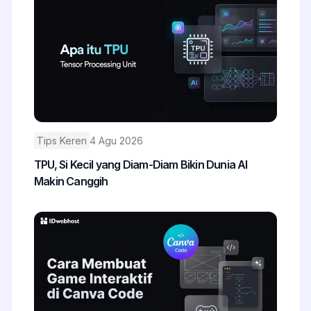
Tips Keren
4 Agu 2026
TPU, Si Kecil yang Diam-Diam Bikin Dunia AI
Makin Canggih