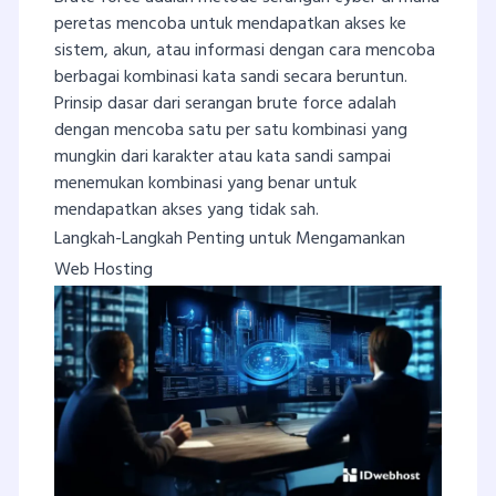
peretas mencoba untuk mendapatkan akses ke
sistem, akun, atau informasi dengan cara mencoba
berbagai kombinasi kata sandi secara beruntun.
Prinsip dasar dari serangan brute force adalah
dengan mencoba satu per satu kombinasi yang
mungkin dari karakter atau kata sandi sampai
menemukan kombinasi yang benar untuk
mendapatkan akses yang tidak sah.
Langkah-Langkah Penting untuk Mengamankan
Web Hosting