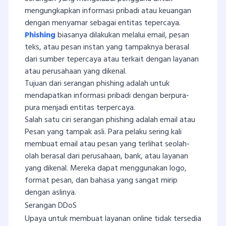
mengungkapkan informasi pribadi atau keuangan
dengan menyamar sebagai entitas tepercaya.
Phishing
biasanya dilakukan melalui email, pesan
teks, atau pesan instan yang tampaknya berasal
dari sumber tepercaya atau terkait dengan layanan
atau perusahaan yang dikenal.
Tujuan dari serangan phishing adalah untuk
mendapatkan informasi pribadi dengan berpura-
pura menjadi entitas terpercaya.
Salah satu ciri serangan phishing adalah email atau
Pesan yang tampak asli. Para pelaku sering kali
membuat email atau pesan yang terlihat seolah-
olah berasal dari perusahaan, bank, atau layanan
yang dikenal. Mereka dapat menggunakan logo,
format pesan, dan bahasa yang sangat mirip
dengan aslinya.
Serangan DDoS
Upaya untuk membuat layanan online tidak tersedia