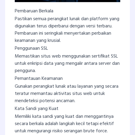
Pembaruan Berkala
Pastikan semua perangkat lunak dan platform yang
digunakan terus diperbarui dengan versi terbaru.
Pembaruan ini seringkali menyertakan perbaikan
keamanan yang krusial.
Penggunaan SSL
Memastikan situs web menggunakan sertifikat SSL
untuk enkripsi data yang mengalir antara server dan
pengguna.
Pemantauan Keamanan
Gunakan perangkat lunak atau layanan yang secara
teratur memantau aktivitas situs web untuk
mendeteksi potensi ancaman.
Kata Sandi yang Kuat
Memiliki kata sandi yang kuat dan menggantinya
secara berkala adalah langkah kecil tetapi efektif
untuk mengurangi risiko serangan brute force.