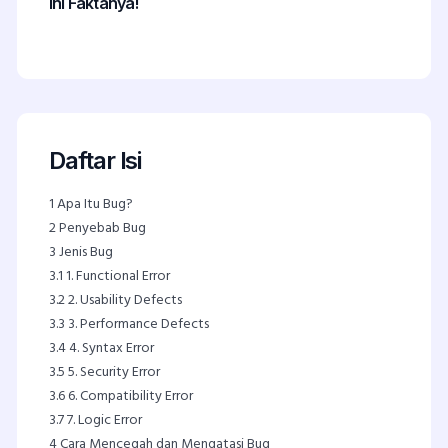
Ini Faktanya!
Daftar Isi
1
Apa Itu Bug?
2
Penyebab Bug
3
Jenis Bug
3.1
1. Functional Error
3.2
2. Usability Defects
3.3
3. Performance Defects
3.4
4. Syntax Error
3.5
5. Security Error
3.6
6. Compatibility Error
3.7
7. Logic Error
4
Cara Mencegah dan Mengatasi Bug