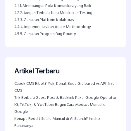
4.1
1. Membangun Pola Komunikasi yang Baik
4.2
2. Jangan Terburu-buru Melakukan Testing
4.3
3. Gunakan Platform Kolaborasi
4.4
4. Implementasikan Agule Methodology
4.5
5. Gunakan Program Bug Bounty
Artikel Terbaru
Capek CMS Ribet? Yuk, Kenali Beda Git-based vs API-first
CMS
Trik Berburu Guest Post & Backlink Pakai Google Operator
IG, TikTok, & YouTube: Begini Cara Medsos Muncul di
Google
Kenapa Reddit Selalu Muncul di AI Search? Ini Lho
Rahasianya