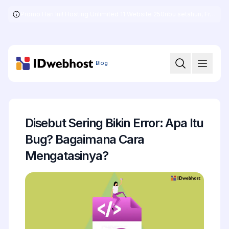
Promo Hari Ini! Hosting Unlimited 11 Website 250ribu setahun, Free .COM + SSL
Skip
to
the
content
Blog
Disebut Sering Bikin Error: Apa Itu
Bug? Bagaimana Cara
Mengatasinya?