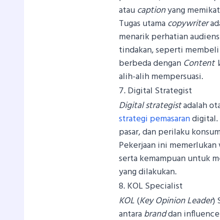
atau
caption
yang memikat
Tugas utama
copywriter
ad
menarik perhatian audien
tindakan, seperti membeli 
berbeda dengan
Content 
alih-alih mempersuasi.
7. Digital Strategist
Digital strategist
adalah ot
strategi pemasaran
digital.
pasar, dan perilaku konsu
Pekerjaan ini memerlukan
serta kemampuan untuk mem
yang dilakukan.
8. KOL Specialist
KOL
(
Key Opinion Leader
)
antara
brand
dan influence