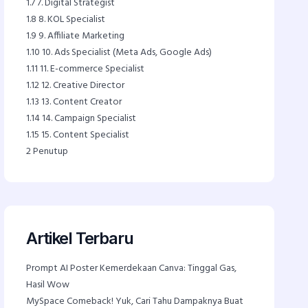
1.7
7. Digital Strategist
1.8
8. KOL Specialist
1.9
9. Affiliate Marketing
1.10
10. Ads Specialist (Meta Ads, Google Ads)
1.11
11. E-commerce Specialist
1.12
12. Creative Director
1.13
13. Content Creator
1.14
14. Campaign Specialist
1.15
15. Content Specialist
2
Penutup
Artikel Terbaru
Prompt AI Poster Kemerdekaan Canva: Tinggal Gas,
Hasil Wow
MySpace Comeback! Yuk, Cari Tahu Dampaknya Buat