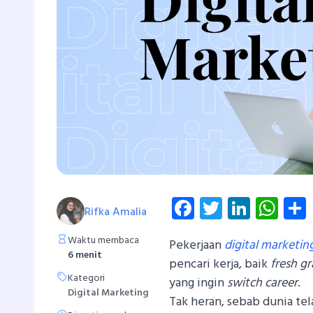
Facebook
Twitter
Linked
Wh
Rifka Amalia
Waktu membaca
Pekerjaan
digital marketin
6 menit
pencari kerja, baik
fresh g
Kategori
yang ingin
switch career
.
Digital Marketing
Tak heran, sebab dunia te