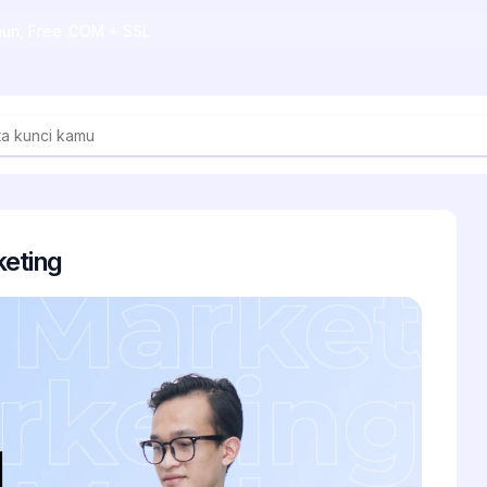
ahun, Free .COM + SSL
keting