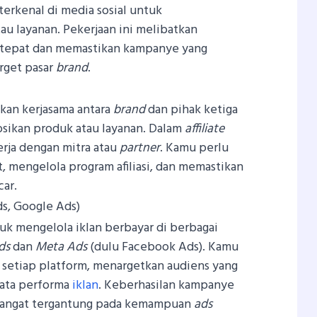
erkenal di media sosial untuk
 layanan. Pekerjaan ini melibatkan
g tepat dan memastikan kampanye yang
rget pasar
brand
.
kan kerjasama antara
brand
dan pihak ketiga
ikan produk atau layanan. Dalam
affiliate
erja dengan mitra atau
partner
. Kamu perlu
, mengelola program afiliasi, dan memastikan
car.
ds, Google Ads)
uk mengelola iklan berbayar di berbagai
ds
dan
Meta Ads
(dulu Facebook Ads). Kamu
 setiap platform, menargetkan audiens yang
data performa
iklan
. Keberhasilan kampanye
n sangat tergantung pada kemampuan
ads