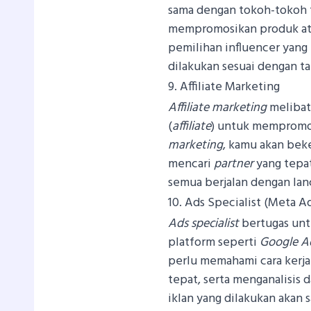
sama dengan tokoh-tokoh t
mempromosikan produk atau
pemilihan influencer yan
dilakukan sesuai dengan ta
9. Affiliate Marketing
Affiliate marketing
melibat
(
affiliate
) untuk mempromos
marketing
, kamu akan bek
mencari
partner
yang tepat
semua berjalan dengan lan
10. Ads Specialist (Meta A
Ads specialist
bertugas unt
platform seperti
Google A
perlu memahami cara kerja
tepat, serta menganalisis 
iklan yang dilakukan aka