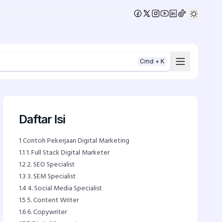
•
Cmd + K
Daftar Isi
1
Contoh Pekerjaan Digital Marketing
1.1
1. Full Stack Digital Marketer
1.2
2. SEO Specialist
1.3
3. SEM Specialist
1.4
4. Social Media Specialist
1.5
5. Content Writer
1.6
6. Copywriter