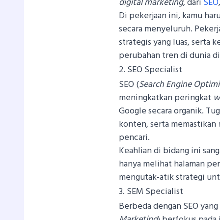
digital marketing
, dari
SEO
Di pekerjaan ini, kamu ha
secara menyeluruh. Pekerj
strategis yang luas, sert
perubahan tren di dunia di
2. SEO Specialist
SEO (
Search Engine Optimi
meningkatkan peringkat
w
Google secara organik. Tug
konten, serta memastikan
pencari.
Keahlian di bidang ini sa
hanya melihat halaman pert
mengutak-atik strategi untu
3. SEM Specialist
Berbeda dengan SEO yang b
Marketing
) berfokus pada 